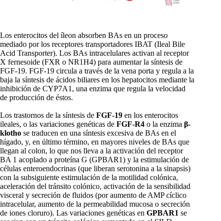
Los enterocitos del íleon absorben BAs en un proceso
mediado por los receptores transportadores IBAT (Ileal Bile
Acid Transporter). Los BAs intracelulares activan al receptor
X fernesoide (FXR o NR1H4) para aumentar la síntesis de
FGF-19. FGF-19 circula a través de la vena porta y regula a la
baja la síntesis de ácidos biliares en los hepatocitos mediante la
inhibición de CYP7A1, una enzima que regula la velocidad
de producción de éstos.
Los trastornos de la síntesis de
FGF-19
en los enterocitos
ileales, o las variaciones genéticas de
FGF-R4
o la enzima
β-
klotho
se traducen en una síntesis excesiva de BAs en el
hígado, y, en último término, en mayores niveles de BAs que
llegan al colon, lo que nos lleva a la activación del receptor
BA 1 acoplado a proteína G (GPBAR1) y la estimulación de
células enteroendocrinas (que liberan serotonina a la sinapsis)
con la subsiguiente estimulación de la motilidad colónica,
aceleración del tránsito colónico, activación de la sensibilidad
visceral y secreción de fluidos (por aumento de AMP cíclico
intracelular, aumento de la permeabilidad mucosa o secreción
de iones cloruro). Las variaciones genéticas en
GPBAR1
se