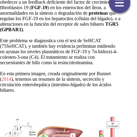
obedecer a un feedback deficiente del factor de crecimiento de
fibroblastos 19 (
FGF-19
) en los enterocitos del íleon, a
anormalidades en la síntesis o degradación de
proteínas
que
regulan los FGF-19 en los hepatocitos (células del hígado), o a
alteraciones en la función del receptor de sales biliares
TGR5
(GPBAR1)
.
Este problema se diagnostica con el test de SeHCAT
(75SeHCAT), y también hay evidencia preliminar midiendo
en ayunas los niveles plasmáticos de FGF-19 y 7α-hidroxi-4-
colesten-3-ona (C4). El tratamiento se realiza con
secuestrantes de bilis como la resincolestiramina.
En esta primera imagen, creada originalmente por Bunnet
(
2014
), tenemos un resumen de la síntesis, secreción y
circulación enterohepática (intestino-hígado) de los ácidos
biliares.