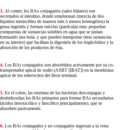
3.
Al comer, los BAs conjugados (sales biliares) son
secretados al intestino, donde emulsionan (mezcla de dos
líquidos inmiscibles de manera más o menos homogénea) la
grasa ingerida y forman micelas (partículas muy pequeñas
compuestas de sustancias solubles en agua que se juntan
formando una bola, y que pueden transportar otras sustancias
en su interior) que facilitan la digestión de los triglicéridos y la
absorción de los productos de ésta.
4.
Los BAs conjugados son absorbidos activamente por su co-
transportador apical de sodio (ASBT [IBAT]) en la membrana
apical de los enterocitos del íleon terminal.
5.
En el colon, las enzimas de las bacterias desconjugan y
deshidroxilan los BAs primarios para formar BAs secundarios
(ácidos desoxicólico y litocólico principalmente), que se
absorben pasivamente.
6.
Los BAs conjugados y no conjugados ingresan a la vena