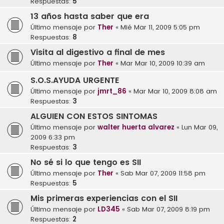
Respuestas:
5
13 años hasta saber que era
Último mensaje por
Ther
«
Mié Mar 11, 2009 5:05 pm
Respuestas:
8
Visita al digestivo a final de mes
Último mensaje por
Ther
«
Mar Mar 10, 2009 10:39 am
S.O.S.AYUDA URGENTE
Último mensaje por
jmrt_86
«
Mar Mar 10, 2009 8:08 am
Respuestas:
3
ALGUIEN CON ESTOS SINTOMAS
Último mensaje por
walter huerta alvarez
«
Lun Mar 09,
2009 6:33 pm
Respuestas:
3
No sé si lo que tengo es SII
Último mensaje por
Ther
«
Sab Mar 07, 2009 11:58 pm
Respuestas:
5
Mis primeras experiencias con el SII
Último mensaje por
LD345
«
Sab Mar 07, 2009 8:19 pm
Respuestas:
2