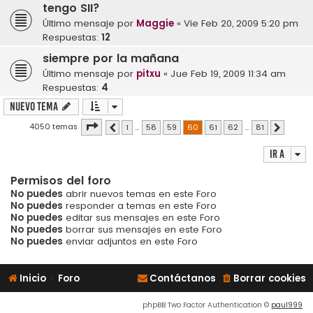
tengo SII?
Último mensaje por
Maggie
«
Vie Feb 20, 2009 5:20 pm
Respuestas:
12
siempre por la mañana
Último mensaje por
pitxu
«
Jue Feb 19, 2009 11:34 am
Respuestas:
4
Nuevo Tema
Página
60
de
81
4050 temas
1
…
58
59
60
61
62
…
81
Anterior
Siguiente
Ir a
Permisos del foro
No puedes
abrir nuevos temas en este Foro
No puedes
responder a temas en este Foro
No puedes
editar sus mensajes en este Foro
No puedes
borrar sus mensajes en este Foro
No puedes
enviar adjuntos en este Foro
Inicio
Foro
Contáctanos
Borrar cookies
phpBB Two Factor Authentication ©
paul999