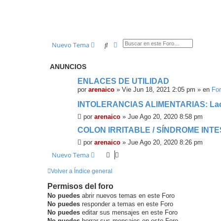
Buscar
Búsqueda avanzada
Nuevo Tema
ANUNCIOS
ENLACES DE UTILIDAD
por
arenaico
»
Vie Jun 18, 2021 2:05 pm
» en
Fo
INTOLERANCIAS ALIMENTARIAS: Lactos
por
arenaico
»
Jue Ago 20, 2020 8:58 pm
COLON IRRITABLE / SÍNDROME INTE
por
arenaico
»
Jue Ago 20, 2020 8:26 pm
Nuevo Tema
Volver a Índice general
Permisos del foro
No puedes
abrir nuevos temas en este Foro
No puedes
responder a temas en este Foro
No puedes
editar sus mensajes en este Foro
No puedes
borrar sus mensajes en este Foro