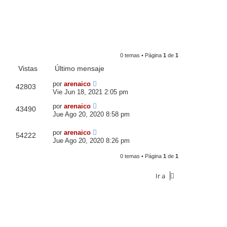
0 temas • Página
1
de
1
Vistas
Último mensaje
por
arenaico
42803
Vie Jun 18, 2021 2:05 pm
por
arenaico
43490
Jue Ago 20, 2020 8:58 pm
por
arenaico
54222
Jue Ago 20, 2020 8:26 pm
0 temas • Página
1
de
1
Ir a