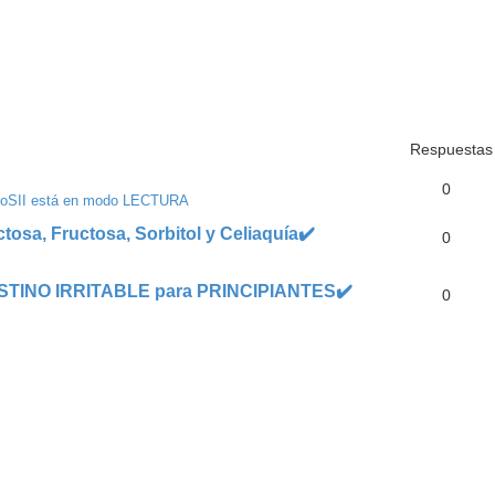
Respuestas
0
roSII está en modo LECTURA
a, Fructosa, Sorbitol y Celiaquía✔️
0
STINO IRRITABLE para PRINCIPIANTES✔️
0