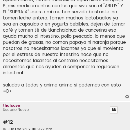
B, mis medicamentos con los que vivo son el "ARLUY" Y
EL "SUPRA 4" esos a mi me han servido bastante, no
tomen leche entera, tomen muchos lactobacilos ya
sea en capsulas o en yogurts bebibles, dejen de tomar
café y tomen té de tlanchalahua de cancerina eso
ayuda mucho al intestino, pollo pescado, lo menos que
puedan de grasas, no coman papaya ni naranja porque
nosotros no necesitamos laxantes ya que el moviento
por el estress de nuestro intestino hace que no
necesitemos laxantes al contrario necesitamos
alimentos que nos ayuden a componer la regulacion
intestinal.
saludos a todos y animo animo si podemos con esto
=D>
thalcave
Usuario Nuevo
#12
M
Jue Ene 28, 2010 9:27 am