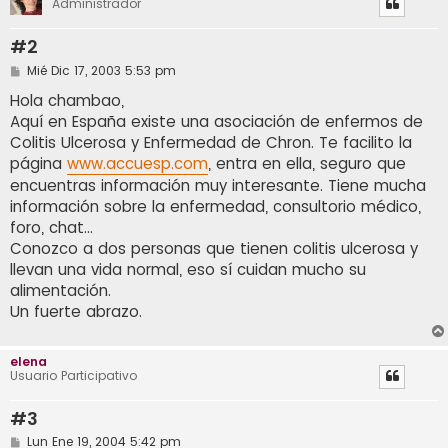
Administrador
#2
M
Mié Dic 17, 2003 5:53 pm
e
n
Hola chambao,
s
Aquí en España existe una asociación de enfermos de
a
j
Colitis Ulcerosa y Enfermedad de Chron. Te facilito la
e
página
www.accuesp.com
, entra en ella, seguro que
encuentras información muy interesante. Tiene mucha
información sobre la enfermedad, consultorio médico,
foro, chat...
Conozco a dos personas que tienen colitis ulcerosa y
llevan una vida normal, eso sí cuidan mucho su
alimentación.
Un fuerte abrazo.
elena
Usuario Participativo
#3
M
Lun Ene 19, 2004 5:42 pm