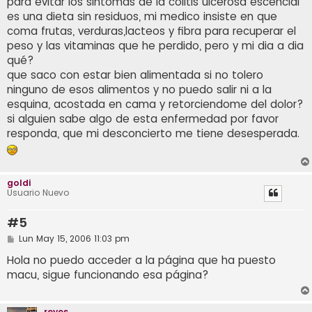
para evitar los sintomas de la colitis ulcerosa escencial
a
j
es una dieta sin residuos, mi medico insiste en que
e
coma frutas, verduras,lacteos y fibra para recuperar el
peso y las vitaminas que he perdido, pero y mi dia a dia
qué?
que saco con estar bien alimentada si no tolero
ninguno de esos alimentos y no puedo salir ni a la
esquina, acostada en cama y retorciendome del dolor?
si alguien sabe algo de esta enfermedad por favor
responda, que mi desconcierto me tiene desesperada.
goldi
Usuario Nuevo
#5
M
Lun May 15, 2006 11:03 pm
e
n
Hola no puedo acceder a la página que ha puesto
s
macu, sigue funcionando esa página?
a
j
e
reyes