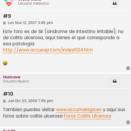
Usuario Veterano
#9
M
Lun Nov 12, 2007 3:45 pm
e
n
Este foro es de SII (síndrome de intestino irritable), no
s
de colitis ulcerosa, aquí tienes el que corresponde a
a
j
esa patología:
e
http://www.accuesp.com/index1024.htm
thalcave
Usuario Nuevo
#10
M
Jue Dic 03, 2009 7:55 pm
e
n
Tambien puedes visitar
www.accumalaga.es
y aquí sus
s
foros sobre colitis ulcerosa
Foros Colitis Ulcerosa
a
j
e