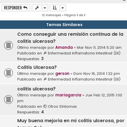
Responder
12 mensajes • Página
1
de
1
Temas Similares
Como conseguir una remisión continua de la
colitis ulcerosa?
Último mensaje por
Amanda
«
Mar Nov 11, 2014 5:20 am
Publicado en
🔎 Enfermedad Inflamatoria Intestinal (EII)
Respuestas:
3
Colitis Ulcerosa?
Último mensaje por
gerson
«
Dom Nov 16, 2014 1:32 pm
Publicado en
🔎 Enfermedad Inflamatoria Intestinal (EII)
colitis ulcerosa?
Último mensaje por
mariagarcia
«
Jue Feb 12, 2015 1:00
pm
Publicado en
🤕 Otros Síntomas
Respuestas:
4
Muy buena mejoria en mi colitis ulcerosa, por