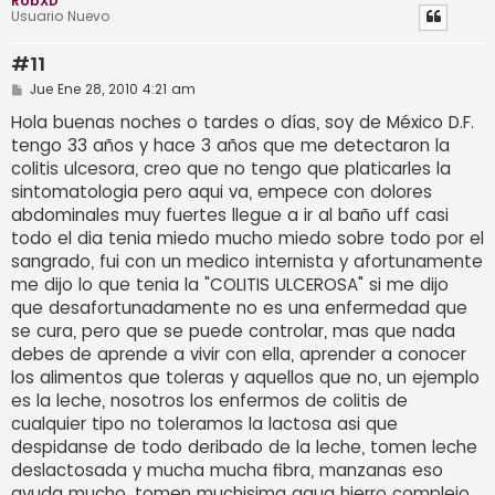
RobXD
Usuario Nuevo
#11
M
Jue Ene 28, 2010 4:21 am
e
n
Hola buenas noches o tardes o días, soy de México D.F.
s
tengo 33 años y hace 3 años que me detectaron la
a
j
colitis ulcesora, creo que no tengo que platicarles la
e
sintomatologia pero aqui va, empece con dolores
abdominales muy fuertes llegue a ir al baño uff casi
todo el dia tenia miedo mucho miedo sobre todo por el
sangrado, fui con un medico internista y afortunamente
me dijo lo que tenia la "COLITIS ULCEROSA" si me dijo
que desafortunadamente no es una enfermedad que
se cura, pero que se puede controlar, mas que nada
debes de aprende a vivir con ella, aprender a conocer
los alimentos que toleras y aquellos que no, un ejemplo
es la leche, nosotros los enfermos de colitis de
cualquier tipo no toleramos la lactosa asi que
despidanse de todo deribado de la leche, tomen leche
deslactosada y mucha mucha fibra, manzanas eso
ayuda mucho, tomen muchisima agua hierro complejo