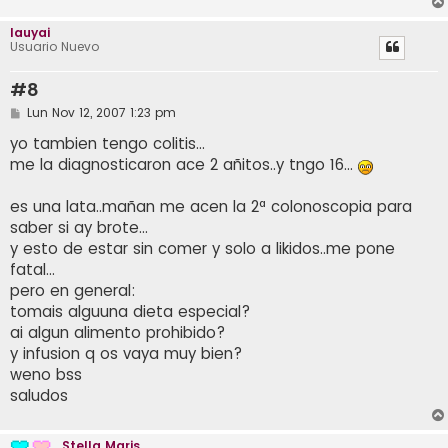
e
lauyai
Usuario Nuevo
#8
M
Lun Nov 12, 2007 1:23 pm
e
n
yo tambien tengo colitis...
s
me la diagnosticaron ace 2 añitos..y tngo 16...
a
j
e
es una lata..mañan me acen la 2ª colonoscopia para
saber si ay brote...
y esto de estar sin comer y solo a likidos..me pone
fatal...
pero en general:
tomais alguuna dieta especial?
ai algun alimento prohibido?
y infusion q os vaya muy bien?
weno bss
saludos
Stella Maris