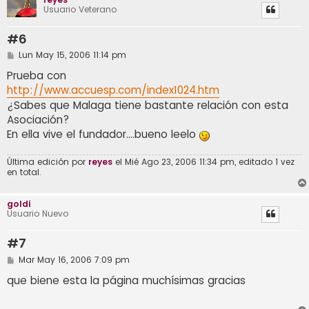
Usuario Veterano
#6
M
Lun May 15, 2006 11:14 pm
e
n
Prueba con
s
http://www.accuesp.com/index1024.htm
a
j
¿Sabes que Malaga tiene bastante relación con esta
e
Asociación?
En ella vive el fundador....bueno leelo
Última edición por
reyes
el Mié Ago 23, 2006 11:34 pm, editado 1 vez
en total.
goldi
Usuario Nuevo
#7
M
Mar May 16, 2006 7:09 pm
e
n
que biene esta la página muchísimas gracias
s
a
j