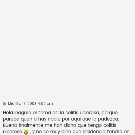
M
Mié Dic 17, 2003 4:02 pm
e
n
Hola inaguro el tema de la colitis ulcerosa, porque
s
parece quen o hay nadie por aqui que lo padezca.
a
j
Bueno finalmente me han dicho que tengo colitis
e
ulcerosa
, y no se muy bien que incidencia tendra en