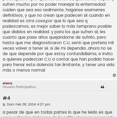
sufren mucho por no poder manejar la enfermedad:
cuiden que sea eso realmente, haganse examenes
definitivos, y que no crean que padecen sii cuando en
realidad es otra cosa,por que lo que sea q
padezcamos, es mejor saber lo más temprano posible
que diablos en realidad. y para los que sufren sii, les
cuanto que pase años quejandome de sufrirlo, pero
hasta que me diagnosticaron C.U, senti que preferia mil
veces volver a tener sii. si de mi dependia...ahora no se
de que depende por que estoy confundidisima, e invito
a quienes padezcan C.U a contar que han podido hacer
para frenar esta dolencia tan limitante, y tener una vida
más o menos normal.
elena
Usuario Participativo
#4
M
Dom Feb 08, 2004 4:07 pm
e
n
a pesar de que en todas partes lo que he leido es que
s