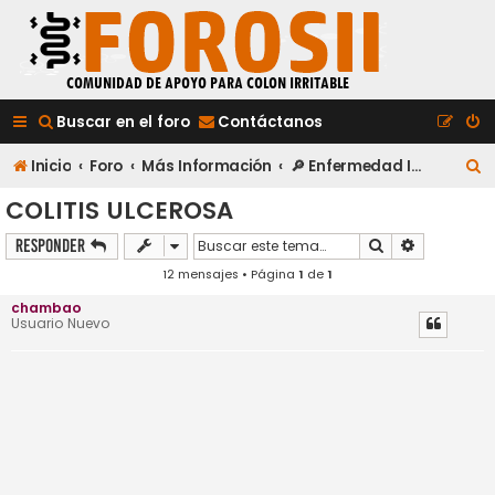
Buscar en el foro
Contáctanos
B
Inicio
Foro
Más Información
🔎 Enfermedad Inflamatoria Intestinal (EII)
u
COLITIS ULCEROSA
s
Buscar
Búsqueda a
Responder
c
12 mensajes • Página
1
de
1
a
chambao
Usuario Nuevo
r