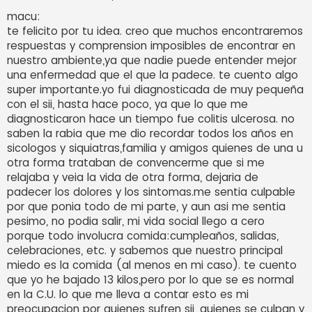
e
n
macu:
s
te felicito por tu idea. creo que muchos encontraremos
a
j
respuestas y comprension imposibles de encontrar en
e
nuestro ambiente,ya que nadie puede entender mejor
una enfermedad que el que la padece. te cuento algo
super importante.yo fui diagnosticada de muy pequeña
con el sii, hasta hace poco, ya que lo que me
diagnosticaron hace un tiempo fue colitis ulcerosa. no
saben la rabia que me dio recordar todos los años en
sicologos y siquiatras,familia y amigos quienes de una u
otra forma trataban de convencerme que si me
relajaba y veia la vida de otra forma, dejaria de
padecer los dolores y los sintomas.me sentia culpable
por que ponia todo de mi parte, y aun asi me sentia
pesimo, no podia salir, mi vida social llego a cero
porque todo involucra comida:cumpleaños, salidas,
celebraciones, etc. y sabemos que nuestro principal
miedo es la comida (al menos en mi caso). te cuento
que yo he bajado 13 kilos,pero por lo que se es normal
en la C.U. lo que me lleva a contar esto es mi
preocupacion por quienes sufren sii, quienes se culpan y