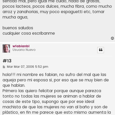
sentido mal, pero igual me cuido, nada de grasas,
pocos lacteos, pocos dulces, mucha fibra, como mucho
arroz y zanahorias, muy poco espaguetti etc, tomar
mucha agua,
buenos saludos
cualquier cosa escribanme
wfabianbl
Usuario Nuevo
#13
M
Mar Mar 07, 2006 5:52 pm
e
n
hola!!! mi nombre es fabian, no sufro del mal que las
s
aqueja pero mi esposa si, por eso que se muy bien de
a
j
que hablan.
e
Primero las quiero felicitar porque aunque parezca
tonto no todas las mujeres se animan a hablar de
cosas de este tipo, supongo que por ese ideal
machista de que las mujeres no van al baño y son de
plástico, en fin me parece que esto mismo aumenta la