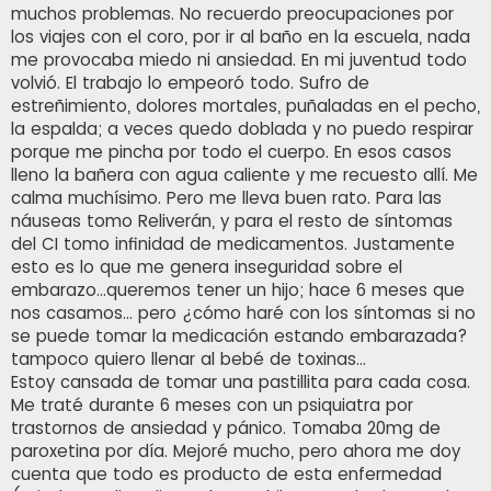
e
muchos problemas. No recuerdo preocupaciones por
los viajes con el coro, por ir al baño en la escuela, nada
me provocaba miedo ni ansiedad. En mi juventud todo
volvió. El trabajo lo empeoró todo. Sufro de
estreñimiento, dolores mortales, puñaladas en el pecho,
la espalda; a veces quedo doblada y no puedo respirar
porque me pincha por todo el cuerpo. En esos casos
lleno la bañera con agua caliente y me recuesto allí. Me
calma muchísimo. Pero me lleva buen rato. Para las
náuseas tomo Reliverán, y para el resto de síntomas
del CI tomo infinidad de medicamentos. Justamente
esto es lo que me genera inseguridad sobre el
embarazo...queremos tener un hijo; hace 6 meses que
nos casamos... pero ¿cómo haré con los síntomas si no
se puede tomar la medicación estando embarazada?
tampoco quiero llenar al bebé de toxinas...
Estoy cansada de tomar una pastillita para cada cosa.
Me traté durante 6 meses con un psiquiatra por
trastornos de ansiedad y pánico. Tomaba 20mg de
paroxetina por día. Mejoré mucho, pero ahora me doy
cuenta que todo es producto de esta enfermedad