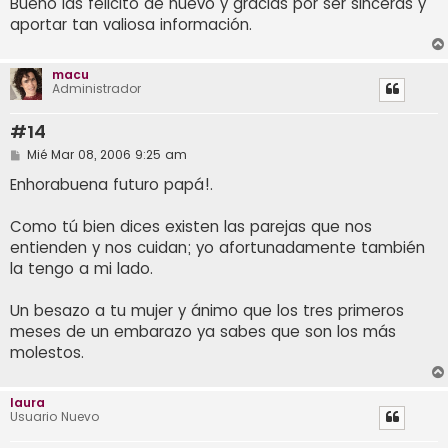
Bueno las felicito de nuevo y gracias por ser sinceras y
aportar tan valiosa información.
macu
Administrador
#14
M
Mié Mar 08, 2006 9:25 am
e
n
Enhorabuena futuro papá!.
s
a
j
Como tú bien dices existen las parejas que nos
e
entienden y nos cuidan; yo afortunadamente también
la tengo a mi lado.
Un besazo a tu mujer y ánimo que los tres primeros
meses de un embarazo ya sabes que son los más
molestos.
Iaura
Usuario Nuevo