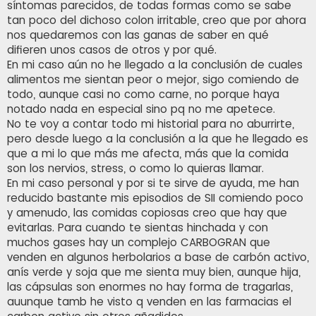
síntomas parecidos, de todas formas como se sabe
tan poco del dichoso colon irritable, creo que por ahora
nos quedaremos con las ganas de saber en qué
difieren unos casos de otros y por qué.
En mi caso aún no he llegado a la conclusión de cuales
alimentos me sientan peor o mejor, sigo comiendo de
todo, aunque casi no como carne, no porque haya
notado nada en especial sino pq no me apetece.
No te voy a contar todo mi historial para no aburrirte,
pero desde luego a la conclusión a la que he llegado es
que a mi lo que más me afecta, más que la comida
son los nervios, stress, o como lo quieras llamar.
En mi caso personal y por si te sirve de ayuda, me han
reducido bastante mis episodios de SII comiendo poco
y amenudo, las comidas copiosas creo que hay que
evitarlas. Para cuando te sientas hinchada y con
muchos gases hay un complejo CARBOGRAN que
venden en algunos herbolarios a base de carbón activo,
anís verde y soja que me sienta muy bien, aunque hija,
las cápsulas son enormes no hay forma de tragarlas,
auunque tamb he visto q venden en las farmacias el