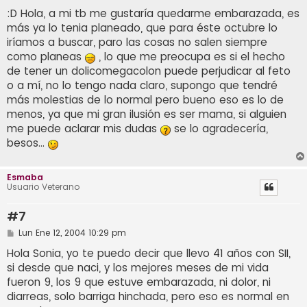
e
n
:D Hola, a mi tb me gustaría quedarme embarazada, es
s
más ya lo tenia planeado, que para éste octubre lo
a
j
iríamos a buscar, paro las cosas no salen siempre
e
como planeas
, lo que me preocupa es si el hecho
de tener un dolicomegacolon puede perjudicar al feto
o a mí, no lo tengo nada claro, supongo que tendré
más molestias de lo normal pero bueno eso es lo de
menos, ya que mi gran ilusión es ser mama, si alguien
me puede aclarar mis dudas
se lo agradecería,
besos...
Esmaba
Usuario Veterano
#7
M
Lun Ene 12, 2004 10:29 pm
e
n
Hola Sonia, yo te puedo decir que llevo 41 años con SII,
s
si desde que naci, y los mejores meses de mi vida
a
j
fueron 9, los 9 que estuve embarazada, ni dolor, ni
e
diarreas, solo barriga hinchada, pero eso es normal en