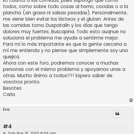
En cuanto a las comidas, pues supongo que como
todos, como sobre todo cosas al horno, cocidas o a la
plancha (sin grasa ni salsas pesadas). Personalmente,
me viene bien evitar los lácteos y el gluten. Antes de
las comidas tomo Duspatalín y los días que tengo
dolores muy fuertes, Buscapina. Todo esto auqnue no
soluciona el problema me ayuda a sentirme mejor.
Para mí lo más importante es que la gente cercana a
mí me entienda y no piense que simplemente soy una
quejica.
Ahora con este foro, podremos conocer a muchas
personas con el mismo problema y apoyarnos unas a
otras. Mucho ánimo a todos!!!! Espero saber de
vosotros pronto.
Besotes
Carla
Eva
#4
M
Sab Nov 15, 2003 8:59 am