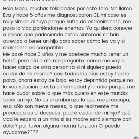
e
n
Hola Macu, muchas felicidades por este foro. Me llamo
s
Eva y hace 5 años me diagnosticaron CI, mi caso es
a
j
muy similar al tuyo porque sufro de estreñimiento, me
e
paso la vida poniéndome enemas. Yo quisiera conocer
a chicas que padeciendo estos síntomas se han
atrevido a tener un hijo para saber cómo les va y si
realmente es compatible.
Me casé hace 3 años y me apetece mucho tener un
bebé, pero día a día me pregunto: cómo me voy a
hacer cargo de otra personita si ni siquiera puedo
cuidar de mi misma? casi todos los días estoy hecha
polvo, ahora estoy de baja, estoy deprimida porque no
le veo solución a esta enfermedad y la odio porque me
hace dudar sobre lo que más quiero en este mundo:
tener un hijo. No es el embarazo lo que me preocupa,
eso sólo son nueve meses, lo que realmente me
preocupa es el después: podré cuidar de mi hijo? qué
vida le espera a un niño si su madre está siempre con
dolor? por favor, alguna mamá feliz con CI puede
ayudarme????