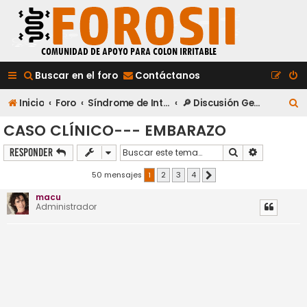
Buscar en el foro
Contáctanos
B
Inicio
Foro
Síndrome de Intestino Irritable
🔎 Discusión General y Control de Síntomas
u
CASO CLÍNICO--- EMBARAZO
s
Buscar
Búsqueda a
Responder
c
50 mensajes
1
2
3
4
Siguiente
a
macu
r
Administrador