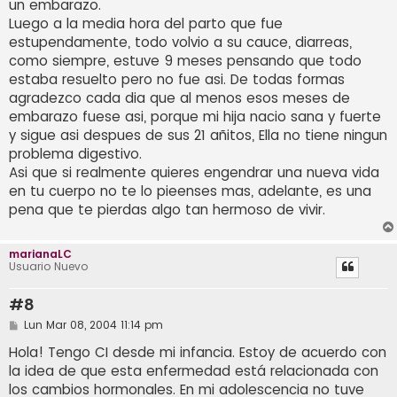
un embarazo.
Luego a la media hora del parto que fue
estupendamente, todo volvio a su cauce, diarreas,
como siempre, estuve 9 meses pensando que todo
estaba resuelto pero no fue asi. De todas formas
agradezco cada dia que al menos esos meses de
embarazo fuese asi, porque mi hija nacio sana y fuerte
y sigue asi despues de sus 21 añitos, Ella no tiene ningun
problema digestivo.
Asi que si realmente quieres engendrar una nueva vida
en tu cuerpo no te lo pieenses mas, adelante, es una
pena que te pierdas algo tan hermoso de vivir.
marianaLC
Usuario Nuevo
#8
M
Lun Mar 08, 2004 11:14 pm
e
n
Hola! Tengo CI desde mi infancia. Estoy de acuerdo con
s
la idea de que esta enfermedad está relacionada con
a
j
los cambios hormonales. En mi adolescencia no tuve