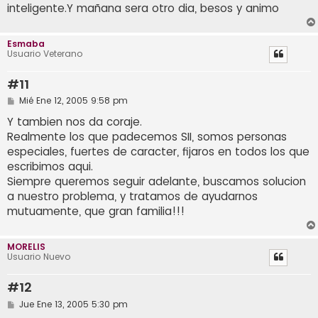
inteligente.Y mañana sera otro dia, besos y animo
Esmaba
Usuario Veterano
#11
M
Mié Ene 12, 2005 9:58 pm
e
n
Y tambien nos da coraje.
s
Realmente los que padecemos SII, somos personas
a
j
especiales, fuertes de caracter, fijaros en todos los que
e
escribimos aqui.
Siempre queremos seguir adelante, buscamos solucion
a nuestro problema, y tratamos de ayudarnos
mutuamente, que gran familia!!!
MORELIS
Usuario Nuevo
#12
M
Jue Ene 13, 2005 5:30 pm
e