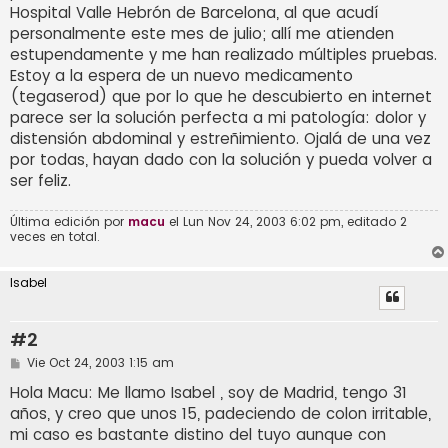
Hospital Valle Hebrón de Barcelona, al que acudí
personalmente este mes de julio; allí me atienden
estupendamente y me han realizado múltiples pruebas.
Estoy a la espera de un nuevo medicamento
(tegaserod) que por lo que he descubierto en internet
parece ser la solución perfecta a mi patología: dolor y
distensión abdominal y estreñimiento. Ojalá de una vez
por todas, hayan dado con la solución y pueda volver a
ser feliz.
Última edición por
macu
el Lun Nov 24, 2003 6:02 pm, editado 2
veces en total.
Isabel
#2
M
Vie Oct 24, 2003 1:15 am
e
n
Hola Macu: Me llamo Isabel , soy de Madrid, tengo 31
s
años, y creo que unos 15, padeciendo de colon irritable,
a
j
mi caso es bastante distino del tuyo aunque con
e