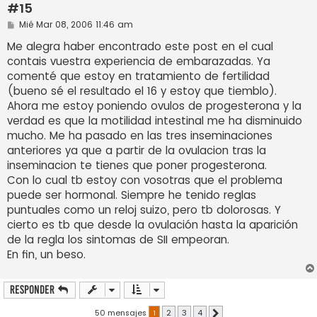
#15
M
Mié Mar 08, 2006 11:46 am
e
n
Me alegra haber encontrado este post en el cual
s
contais vuestra experiencia de embarazadas. Ya
a
j
comenté que estoy en tratamiento de fertilidad
e
(bueno sé el resultado el 16 y estoy que tiemblo).
Ahora me estoy poniendo ovulos de progesterona y la
verdad es que la motilidad intestinal me ha disminuido
mucho. Me ha pasado en las tres inseminaciones
anteriores ya que a partir de la ovulacion tras la
inseminacion te tienes que poner progesterona.
Con lo cual tb estoy con vosotras que el problema
puede ser hormonal. Siempre he tenido reglas
puntuales como un reloj suizo, pero tb dolorosas. Y
cierto es tb que desde la ovulación hasta la aparición
de la regla los sintomas de SII empeoran.
En fin, un beso.
Responder
50 mensajes
1
2
3
4
Siguiente