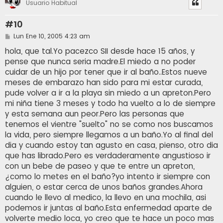
Usuario Habitual
#10
M
Lun Ene 10, 2005 4:23 am
e
n
hola, que tal.Yo pacezco SII desde hace 15 años, y
s
pense que nunca seria madre.El miedo a no poder
a
j
cuidar de un hijo por tener que ir al baño..Estos nueve
e
meses de embarazo han sido para mi estar curada,
pude volver a ir a la playa sin miedo a un apreton.Pero
mi niña tiene 3 meses y todo ha vuelto a lo de siempre
y esta semana aun peor.Pero las personas que
tenemos el vientre "suelto" no se como nos buscamos
la vida, pero siempre llegamos a un baño.Yo al final del
dia y cuando estoy tan agusto en casa, pienso, otro dia
que has librado.Pero es verdaderamente angustioso ir
con un bebe de paseo y que te entre un apreton,
¿como lo metes en el baño?yo intento ir siempre con
alguien, o estar cerca de unos baños grandes.Ahora
cuando le llevo al medico, la llevo en una mochila, asi
podemos ir juntas al baño.Esta enfermedad aparte de
volverte medio loca, yo creo que te hace un poco mas