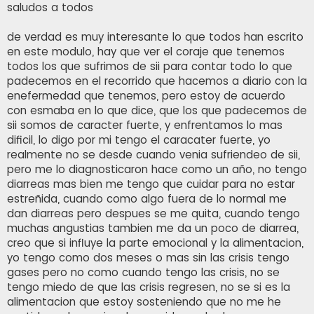
n
saludos a todos
s
a
j
de verdad es muy interesante lo que todos han escrito
e
en este modulo, hay que ver el coraje que tenemos
todos los que sufrimos de sii para contar todo lo que
padecemos en el recorrido que hacemos a diario con la
enefermedad que tenemos, pero estoy de acuerdo
con esmaba en lo que dice, que los que padecemos de
sii somos de caracter fuerte, y enfrentamos lo mas
dificil, lo digo por mi tengo el caracater fuerte, yo
realmente no se desde cuando venia sufriendeo de sii,
pero me lo diagnosticaron hace como un año, no tengo
diarreas mas bien me tengo que cuidar para no estar
estreñida, cuando como algo fuera de lo normal me
dan diarreas pero despues se me quita, cuando tengo
muchas angustias tambien me da un poco de diarrea,
creo que si influye la parte emocional y la alimentacion,
yo tengo como dos meses o mas sin las crisis tengo
gases pero no como cuando tengo las crisis, no se
tengo miedo de que las crisis regresen, no se si es la
alimentacion que estoy sosteniendo que no me he