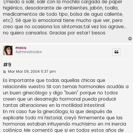
(miedo a salir, salir con la mochila cargada de papel
higiénico, desodorante de ambientes, jabón, toalla,
medicamentos de todo tipo, bolsa de agua caliente,
etc). Sé que lo emocional tiene mucho que ver, pero
creo que no ocasiona los síntomas;tal vez los agrave...
no quiero cansarlos. Gracias por estar! besos
macu
Administrador
#9
M
Mar Mar 09, 2004 5:37 pm
e
n
Es importante que todas aquellas chicas que
s
relacionéis vuestro SII con temas hormonales acudáis a
a
j
un buen ginecólogo y digo "buen" porque no todos
e
creen que un desarreglo hormonal pueda producir
tantas alteraciones en la motilidad intestinal.
En mi caso fue la ginecóloga, la que después de
explicarle todo mi historial, creyó firmemente que las
hormonas estaban influyendo muchísimo en mi inercia
colónica. Me comentó que si en todos estos años de