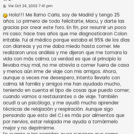
M
Vie Oct 24, 2003 7:41 pm
e
n
Hola!!! Me llamo Carla, soy de Madrid y tengo 25
s
años. Lo primero de todo felicitarte, Macu, y darte las
a
j
gracias por crear este foro. En fin, por resumir un poco
e
mi caso; hace tres años que me diagnosticaron Colon
Irritable. Fui al médico porque estaba el 95% de los días
con diarreas y ya me daba miedo hasta comer. Me
realizaron unos análisis y me dijeron que me tomara la
vida con más calma. La verdad es que al principio lo
llevaba muy mal, no me atrevía a comer fuera de casa
y menos aún irme de viaje con mis amigos. Ahora,
aunque a veces me desespero, intento llevarlo con
calma. Mi familia y amigos me han ayudado mucho,
teniendo en cuenta el tipo de cosas que puedo comer,
cuando vamos a restaurantes o de viaje. También
acudí a un psicólogo, y me ayudó mucho aprender
técnicas de relajación y respiración. Aunque sigo
pensando que esto del C.I es más por alimentos que
por nervios, estar relajada me ayuda a tomármelo
mejor y no deprimirme.