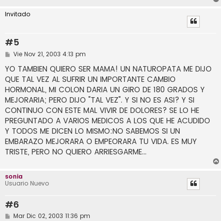
Invitado
#5
M
Vie Nov 21, 2003 4:13 pm
e
n
YO TAMBIEN QUIERO SER MAMA! UN NATUROPATA ME DIJO
s
QUE TAL VEZ AL SUFRIR UN IMPORTANTE CAMBIO
a
j
HORMONAL, MI COLON DARIA UN GIRO DE 180 GRADOS Y
e
MEJORARIA; PERO DIJO "TAL VEZ". Y SI NO ES ASI? Y SI
CONTINUO CON ESTE MAL VIVIR DE DOLORES? SE LO HE
PREGUNTADO A VARIOS MEDICOS A LOS QUE HE ACUDIDO
Y TODOS ME DICEN LO MISMO:NO SABEMOS SI UN
EMBARAZO MEJORARA O EMPEORARA TU VIDA. ES MUY
TRISTE, PERO NO QUIERO ARRIESGARME...
sonia
Usuario Nuevo
#6
M
Mar Dic 02, 2003 11:36 pm