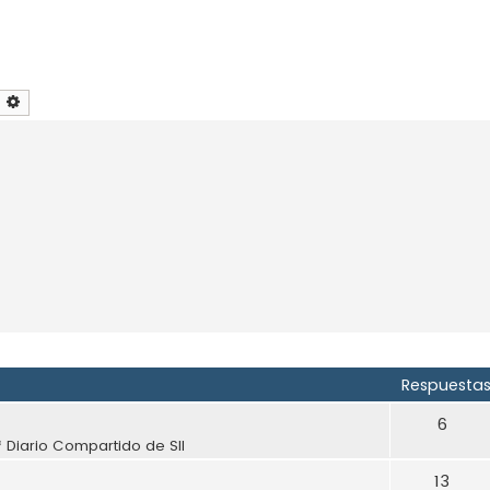
uscar
Búsqueda avanzada
Respuesta
6
 Diario Compartido de SII
13