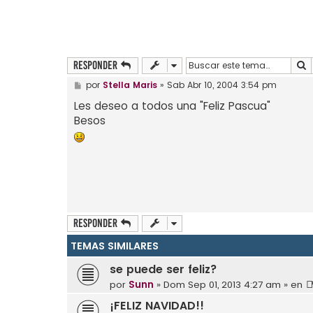
B
Responder
M
por
Stella Maris
»
Sab Abr 10, 2004 3:54 pm
e
n
Les deseo a todos una "Feliz Pascua"
s
Besos
a
j
e
Responder
TEMAS SIMILARES
se puede ser feliz?
por
Sunn
»
Dom Sep 01, 2013 4:27 am
» en

¡FELIZ NAVIDAD!!