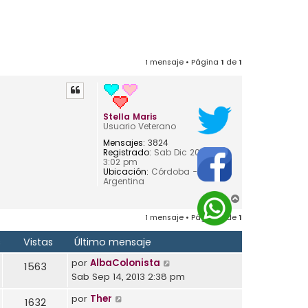
1 mensaje • Página
1
de
1
Stella Maris
Usuario Veterano
Mensajes:
3824
Registrado:
Sab Dic 20, 2003
3:02 pm
Ubicación:
Córdoba -
Argentina
A
r
1 mensaje • Página
1
de
1
r
i
s
Vistas
Último mensaje
b
a
por
AlbaColonista
1563
Sab Sep 14, 2013 2:38 pm
por
Ther
1632