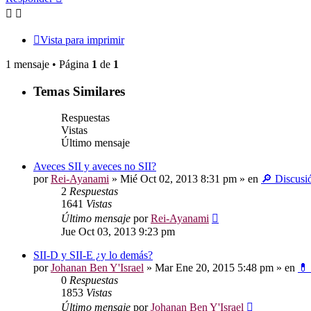
Vista para imprimir
1 mensaje • Página
1
de
1
Temas Similares
Respuestas
Vistas
Último mensaje
Aveces SII y aveces no SII?
por
Rei-Ayanami
»
Mié Oct 02, 2013 8:31 pm
» en
🔎 Discusi
2
Respuestas
1641
Vistas
Último mensaje
por
Rei-Ayanami
Jue Oct 03, 2013 9:23 pm
SII-D y SII-E ¿y lo demás?
por
Johanan Ben Y'Israel
»
Mar Ene 20, 2015 5:48 pm
» en
💊
0
Respuestas
1853
Vistas
Último mensaje
por
Johanan Ben Y'Israel