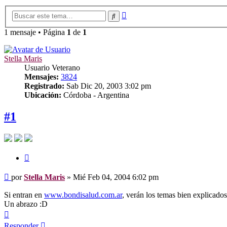
Búsqueda
Buscar
avanzada
1 mensaje • Página
1
de
1
Stella Maris
Usuario Veterano
Mensajes:
3824
Registrado:
Sab Dic 20, 2003 3:02 pm
Ubicación:
Córdoba - Argentina
#1
Citar
Mensaje
por
Stella Maris
»
Mié Feb 04, 2004 6:02 pm
Si entran en
www.bondisalud.com.ar
, verán los temas bien explicado
Un abrazo :D
Arriba
Responder