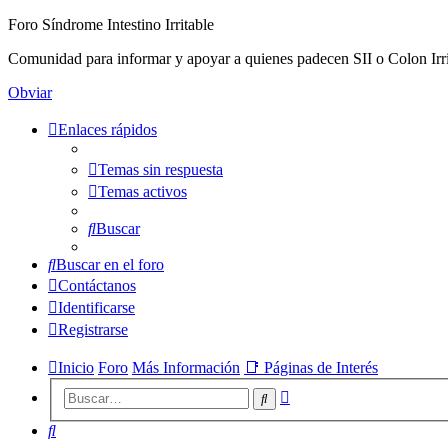
Foro Síndrome Intestino Irritable
Comunidad para informar y apoyar a quienes padecen SII o Colon Irri
Obviar
Enlaces rápidos
Temas sin respuesta
Temas activos
Buscar
Buscar en el foro
Contáctanos
Identificarse
Registrarse
Inicio
Foro
Más Información
📑 Páginas de Interés
Búsqueda
Buscar
avanzada
Buscar