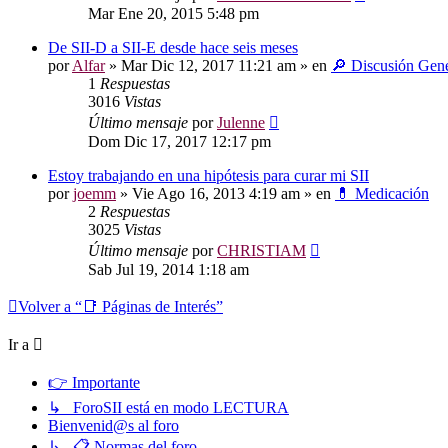
Mar Ene 20, 2015 5:48 pm
De SII-D a SII-E desde hace seis meses
por
Alfar
»
Mar Dic 12, 2017 11:21 am
» en
🔎 Discusión Gene
1
Respuestas
3016
Vistas
Último mensaje
por
Julenne
Dom Dic 17, 2017 12:17 pm
Estoy trabajando en una hipótesis para curar mi SII
por
joemm
»
Vie Ago 16, 2013 4:19 am
» en
💊 Medicación
2
Respuestas
3025
Vistas
Último mensaje
por
CHRISTIAM
Sab Jul 19, 2014 1:18 am
Volver a “📑 Páginas de Interés”
Ir a
👉 Importante
↳ ForoSII está en modo LECTURA
Bienvenid@s al foro
↳ 📋 Normas del foro