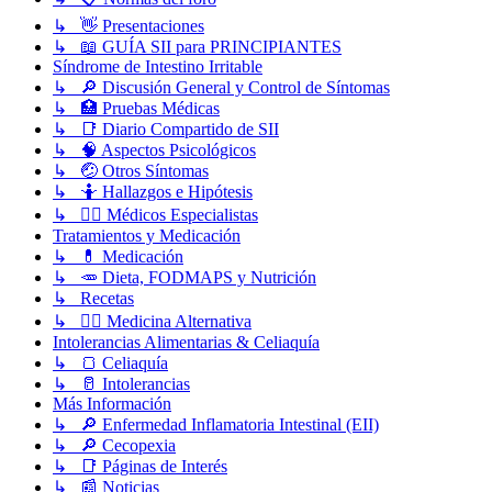
↳ 👋 Presentaciones
↳ 📖 GUÍA SII para PRINCIPIANTES
Síndrome de Intestino Irritable
↳ 🔎 Discusión General y Control de Síntomas
↳ 🏥 Pruebas Médicas
↳ 📑 Diario Compartido de SII
↳ 🧠 Aspectos Psicológicos
↳ 🤕 Otros Síntomas
↳ 🤷 Hallazgos e Hipótesis
↳ 👩‍⚕️ Médicos Especialistas
Tratamientos y Medicación
↳ 💊 Medicación
↳ 🥕 Dieta, FODMAPS y Nutrición
↳ Recetas
↳ 💆‍♂️ Medicina Alternativa
Intolerancias Alimentarias & Celiaquía
↳ 🍞 Celiaquía
↳ 🥛 Intolerancias
Más Información
↳ 🔎 Enfermedad Inflamatoria Intestinal (EII)
↳ 🔎 Cecopexia
↳ 📑 Páginas de Interés
↳ 📰 Noticias