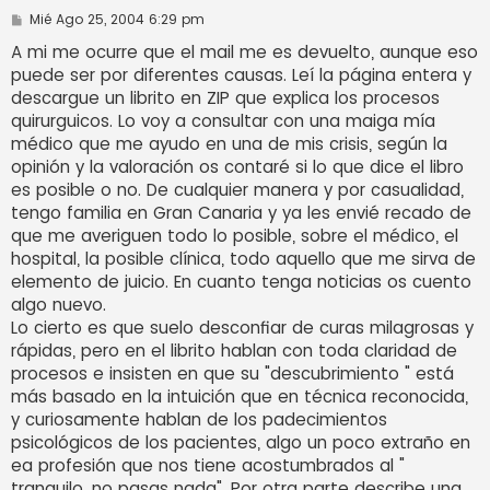
M
Mié Ago 25, 2004 6:29 pm
e
n
A mi me ocurre que el mail me es devuelto, aunque eso
s
puede ser por diferentes causas. Leí la página entera y
a
j
descargue un librito en ZIP que explica los procesos
e
quirurguicos. Lo voy a consultar con una maiga mía
médico que me ayudo en una de mis crisis, según la
opinión y la valoración os contaré si lo que dice el libro
es posible o no. De cualquier manera y por casualidad,
tengo familia en Gran Canaria y ya les envié recado de
que me averiguen todo lo posible, sobre el médico, el
hospital, la posible clínica, todo aquello que me sirva de
elemento de juicio. En cuanto tenga noticias os cuento
algo nuevo.
Lo cierto es que suelo desconfiar de curas milagrosas y
rápidas, pero en el librito hablan con toda claridad de
procesos e insisten en que su "descubrimiento " está
más basado en la intuición que en técnica reconocida,
y curiosamente hablan de los padecimientos
psicológicos de los pacientes, algo un poco extraño en
ea profesión que nos tiene acostumbrados al "
tranquilo, no pasas nada". Por otra parte describe una