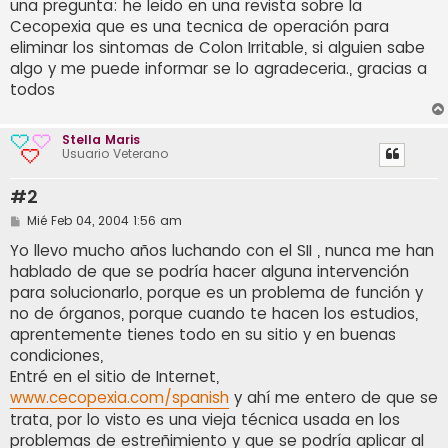
una pregunta: he leido en una revista sobre la
Cecopexia que es una tecnica de operación para
eliminar los sintomas de Colon Irritable, si alguien sabe
algo y me puede informar se lo agradeceria., gracias a
todos
Stella Maris
Usuario Veterano
#2
M
Mié Feb 04, 2004 1:56 am
e
n
Yo llevo mucho años luchando con el SII , nunca me han
s
hablado de que se podría hacer alguna intervención
a
j
para solucionarlo, porque es un problema de función y
e
no de órganos, porque cuando te hacen los estudios,
aprentemente tienes todo en su sitio y en buenas
condiciones,
Entré en el sitio de Internet,
www.cecopexia.com/spanish
y ahí me entero de que se
trata, por lo visto es una vieja técnica usada en los
problemas de estreñimiento y que se podría aplicar al