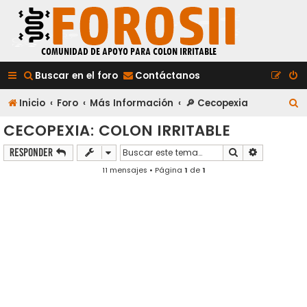
Buscar en el foro
Contáctanos
B
Inicio
Foro
Más Información
🔎 Cecopexia
u
CECOPEXIA: COLON IRRITABLE
s
Buscar
Búsqueda a
Responder
c
11 mensajes • Página
1
de
1
a
r