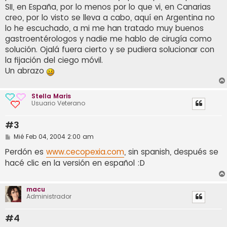
SII, en España, por lo menos por lo que vi, en Canarias
creo, por lo visto se lleva a cabo, aquí en Argentina no
lo he escuchado, a mi me han tratado muy buenos
gastroentérologos y nadie me hablo de cirugía como
solución. Ojalá fuera cierto y se pudiera solucionar con
la fijación del ciego móvil.
Un abrazo
Stella Maris
Usuario Veterano
#3
M
Mié Feb 04, 2004 2:00 am
e
n
Perdón es
www.cecopexia.com
, sin spanish, después se
s
hacé clic en la versión en español :D
a
j
e
macu
Administrador
#4