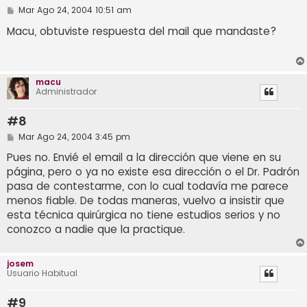
M
Mar Ago 24, 2004 10:51 am
e
n
Macu, obtuviste respuesta del mail que mandaste?
s
a
j
e
macu
Administrador
#8
M
Mar Ago 24, 2004 3:45 pm
e
n
Pues no. Envié el email a la dirección que viene en su
s
página, pero o ya no existe esa dirección o el Dr. Padrón
a
j
pasa de contestarme, con lo cual todavía me parece
e
menos fiable. De todas maneras, vuelvo a insistir que
esta técnica quirúrgica no tiene estudios serios y no
conozco a nadie que la practique.
josem
Usuario Habitual
#9