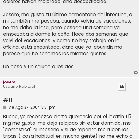
dolores hayan mejorado, sino desaparecido.
Josem, me gusta tu último comentario del intestino, a
mi también me pasaba, cuando volvía de vacaciones,
no me daba la lata, pero pasada una semana ya
empezaba a darme la coña. Hace dos semanas que
volví del vacaciones, y como no hay trabajo en la
oficina, está encantado, claro que yo, aburridísima,
parece que no tenemos los mismos gustos.
Un beso y un saludo a los dos.
josem
Usuario Habitual
#11
M
Vie Ago 27, 2004 3:31 pm
e
n
Bueno, yo reconozco cierta querencia por el lexatín 1,5
s
mg me gusta, me deja relajado sin estar dormido, me
a
j
"domestica" el intestino y si de repente me rugen las
e
tripas ( cosa habitual en mucha gente) no me echo a