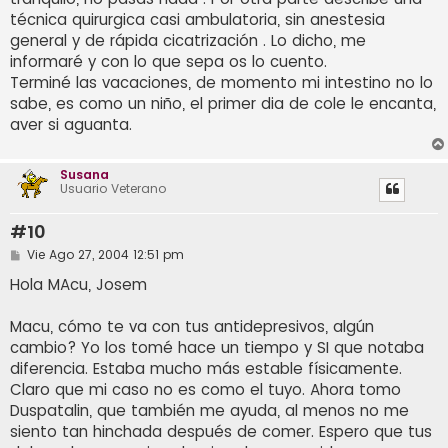
técnica quirurgica casi ambulatoria, sin anestesia
general y de rápida cicatrización . Lo dicho, me
informaré y con lo que sepa os lo cuento.
Terminé las vacaciones, de momento mi intestino no lo
sabe, es como un niño, el primer dia de cole le encanta,
aver si aguanta.
Susana
Usuario Veterano
#10
M
Vie Ago 27, 2004 12:51 pm
e
n
Hola MAcu, Josem
s
a
j
Macu, cómo te va con tus antidepresivos, algún
e
cambio? Yo los tomé hace un tiempo y SI que notaba
diferencia. Estaba mucho más estable físicamente.
Claro que mi caso no es como el tuyo. Ahora tomo
Duspatalin, que también me ayuda, al menos no me
siento tan hinchada después de comer. Espero que tus