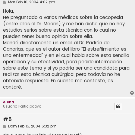
M
Mar Feb 10, 2004 4:02 pm
e
n
Hola,
s
He preguntado a varios médicos sobre la cecopexia
a
j
(entre ellos al Dr. Mearin) y me han dicho que no hay
e
estudios serios sobre esta técnica con lo cual no
pueden tener buena opinión sobre ella.
Mandé directamente un email al Dr. Padrón de
Canarias, que es el autor del libro "El estreñimiento es
una enfermedad" y en el cual habla sobre esta sencilla
operación y su efectividad, para pedirle información
sobre este tema y si yo podría ser una candidata para
realizar esta técnica quirúrgica, pero todavía no he
obtenido respuesta. En cuanto me conteste, os
contaré.
elena
Usuario Participativo
#5
M
Dom Feb 15, 2004 6:32 pm
e
n