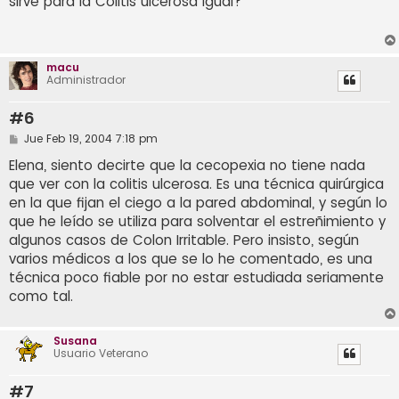
sirve para la Colitis ulcerosa igual?
s
a
j
e
macu
Administrador
#6
M
Jue Feb 19, 2004 7:18 pm
e
n
Elena, siento decirte que la cecopexia no tiene nada
s
que ver con la colitis ulcerosa. Es una técnica quirúrgica
a
j
en la que fijan el ciego a la pared abdominal, y según lo
e
que he leído se utiliza para solventar el estreñimiento y
algunos casos de Colon Irritable. Pero insisto, según
varios médicos a los que se lo he comentado, es una
técnica poco fiable por no estar estudiada seriamente
como tal.
Susana
Usuario Veterano
#7