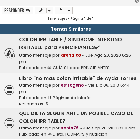
Responder
11 mensajes • Página
1
de
1
Temas Similares
COLON IRRITABLE / SÍNDROME INTESTINO
IRRITABLE para PRINCIPIANTES✔️
Último mensaje por
arenaico
«
Jue Ago 20, 2020 8:26
pm
Publicado en
📖 GUÍA SII para PRINCIPIANTES
Libro "no mas colon irritable" de Ayda Torres
Último mensaje por
estrogeno
«
Vie Dic 06, 2013 8:44
pm
Publicado en
📑 Páginas de Interés
Respuestas:
3
QUE DIETA SEGUIR ANTE UN POSIBLE CASO DE
COLON IRRITABLE?
Último mensaje por
sonia76
«
Jue Sep 26, 2013 8:30 am
Publicado en
🥕 Dieta, FODMAPS y Nutrición