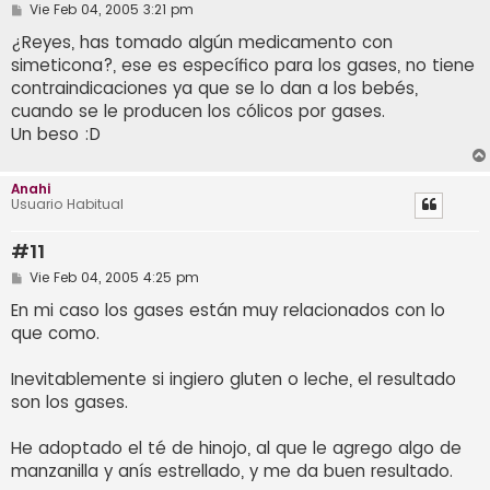
M
Vie Feb 04, 2005 3:21 pm
e
n
¿Reyes, has tomado algún medicamento con
s
simeticona?, ese es específico para los gases, no tiene
a
j
contraindicaciones ya que se lo dan a los bebés,
e
cuando se le producen los cólicos por gases.
Un beso :D
Anahi
Usuario Habitual
#11
M
Vie Feb 04, 2005 4:25 pm
e
n
En mi caso los gases están muy relacionados con lo
s
que como.
a
j
e
Inevitablemente si ingiero gluten o leche, el resultado
son los gases.
He adoptado el té de hinojo, al que le agrego algo de
manzanilla y anís estrellado, y me da buen resultado.