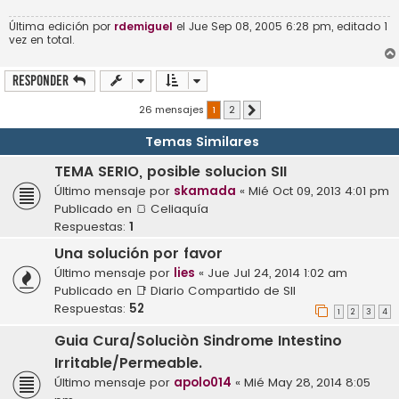
Última edición por
rdemiguel
el Jue Sep 08, 2005 6:28 pm, editado 1
vez en total.
Responder
26 mensajes
1
2
Siguiente
Temas Similares
TEMA SERIO, posible solucion SII
Último mensaje por
skamada
«
Mié Oct 09, 2013 4:01 pm
Publicado en
🍞 Celiaquía
Respuestas:
1
Una solución por favor
Último mensaje por
lies
«
Jue Jul 24, 2014 1:02 am
Publicado en
📑 Diario Compartido de SII
Respuestas:
52
1
2
3
4
Guia Cura/Soluciòn Sindrome Intestino
Irritable/Permeable.
Último mensaje por
apolo014
«
Mié May 28, 2014 8:05