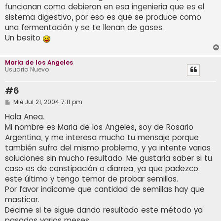
funcionan como debieran en esa ingenieria que es el
sistema digestivo, por eso es que se produce como
una fermentación y se te llenan de gases.
Un besito
Maria de los Angeles
Usuario Nuevo
#6
M
Mié Jul 21, 2004 7:11 pm
e
n
Hola Anea.
s
Mi nombre es Maria de los Angeles, soy de Rosario
a
j
Argentina, y me interesa mucho tu mensaje porque
e
también sufro del mismo problema, y ya intente varias
soluciones sin mucho resultado. Me gustaria saber si tu
caso es de constipación o diarrea, ya que padezco
este último y tengo temor de probar semillas.
Por favor indicame que cantidad de semillas hay que
masticar.
Decime si te sigue dando resultado este método ya
pasados varios meses.