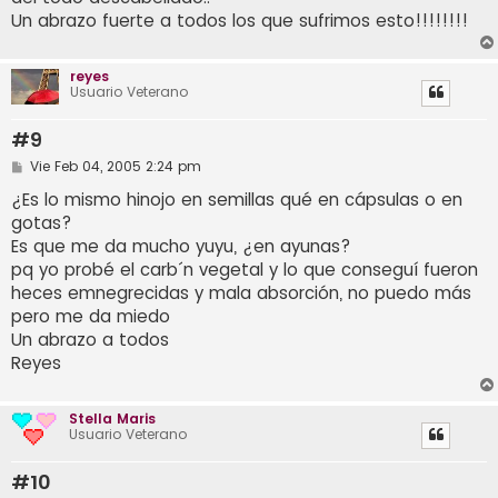
Un abrazo fuerte a todos los que sufrimos esto!!!!!!!!
reyes
Usuario Veterano
#9
M
Vie Feb 04, 2005 2:24 pm
e
n
¿Es lo mismo hinojo en semillas qué en cápsulas o en
s
gotas?
a
j
Es que me da mucho yuyu, ¿en ayunas?
e
pq yo probé el carb´n vegetal y lo que conseguí fueron
heces emnegrecidas y mala absorción, no puedo más
pero me da miedo
Un abrazo a todos
Reyes
Stella Maris
Usuario Veterano
#10