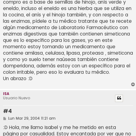
compro es a base de semillas de hinojo, anís verde y
eneldo, incluso el eneldo es una hierba que se utiliza en
la cocina, el anís y el hinojo también, y con respecto a
las enzimas, pídele a tu médico tratante que te recete
algún medicamento de Laboratorio Farmacéutico con
enzimas digestivas que también contienen simeticona
que es lo específico para los gases, yo en este
momento estoy tomando un medicamento que
contiene amilasa, celulasa, lipasa, proteasa , simeticona
y como yo suelo tener naúseas también contiene
domperidona, además estoy con un específico para el
colon irritable, pero eso lo evaluara tu médico.
Un abrazo :D
ISA
Usuario Nuevo
#4
M
Lun Mar 29, 2004 11:21 am
e
n
:D Hola, me llamo Isabel y me he metido en esta
s
página por casualidad. Estoy encantada por ver que no
a