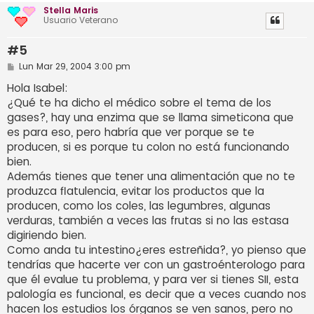
Stella Maris
Usuario Veterano
#5
M
Lun Mar 29, 2004 3:00 pm
e
n
Hola Isabel:
s
¿Qué te ha dicho el médico sobre el tema de los
a
j
gases?, hay una enzima que se llama simeticona que
e
es para eso, pero habría que ver porque se te
producen, si es porque tu colon no está funcionando
bien.
Además tienes que tener una alimentación que no te
produzca flatulencia, evitar los productos que la
producen, como los coles, las legumbres, algunas
verduras, también a veces las frutas si no las estasa
digiriendo bien.
Como anda tu intestino¿eres estreñida?, yo pienso que
tendrías que hacerte ver con un gastroénterologo para
que él evalue tu problema, y para ver si tienes SII, esta
palología es funcional, es decir que a veces cuando nos
hacen los estudios los órganos se ven sanos, pero no