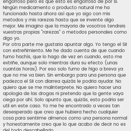
engorroso pero es que esto es engorroso de por si.
Ningún medicamento o producto natural me ha
funcionado hasta ahora así que yo sigo con mis
metodos y mis rarezas hasta que se invente algo
mejor. Me imagino que la mayoria de vosotros tendreis
vuestras propias "rarezas" o metodos personales como
digo yo.
Por otra parte me gustaria apuntar algo. Yo tengo el SII
con extreñimiento. Me he dado cuenta de que cuando
fumo hachís, que lo hago de vez en cuando, esto me
extriñe, aunque solo mientras dura su efecto (unas
cuantas horas). Por eso solo fumo de higo a breva ya
que no me va bien. Sin embargo para una persona que
padezca el SII con diarrea quizás le podria ayudar. No
quiero que se me malinterprete. No quiero hacer una
apologia de las drogas ni pretendo que la gente vaya
ciega por ahí. Solo apunto que, quizás, esto podria ser
util en este caso. Yo me he encontrado a veces tan
desesperado que creo que hubiera hecho cualquier
cosa para sentirme almenos como una persona normal
y honestamente creo que lo que acabo de decir no es
del todo descabellado..