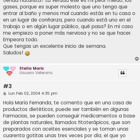
tienda naturista? La verdad ese es mi peor miedo, los
gases, porque es super molesto que uno tenga que
entrar al baño y menos mal cuando estás en tu casa o
en un lugar de confianza, pero cuando está uno en el
trabajo o en algún lugar público, qué pasa? En mi caso
me empiezo a poner más nerviosa y no se que hacer.
Empeora todo.
Que tengas un excelente inicio de semana.
Saludos!
Stella Maris
Usuario Veterano
#3
M
Lun Feb 02, 2004 4:35 pm
e
n
Hola María Fernanda, te comento que en una casa de
s
productos dietéticos, puede ser también en algunas
a
j
Farmacias, se pueden conseguir medicamentos a base
e
de plantas naturales, llamados fitoterápicos, que son
preparados con aceites esenciales y se toman unas
cuarenta gotitas unas tres veces por día, el que yo