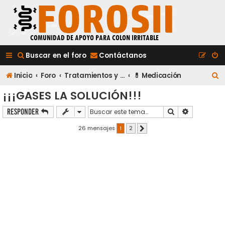
Buscar en el foro
Contáctanos
B
Inicio
Foro
Tratamientos y Medicación
💊 Medicación
u
¡¡¡GASES LA SOLUCIÓN!!!
s
Buscar
Búsqueda a
Responder
c
26 mensajes
1
2
Siguiente
a
r