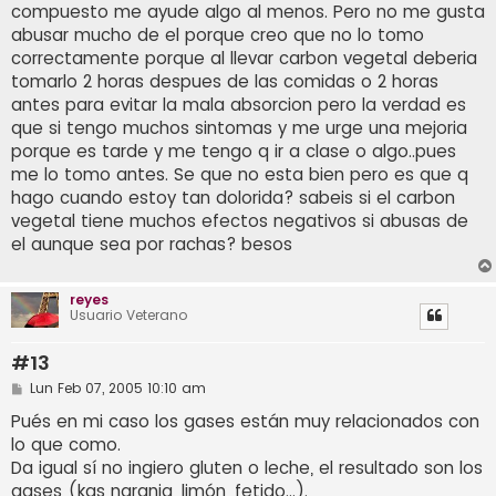
compuesto me ayude algo al menos. Pero no me gusta
abusar mucho de el porque creo que no lo tomo
correctamente porque al llevar carbon vegetal deberia
tomarlo 2 horas despues de las comidas o 2 horas
antes para evitar la mala absorcion pero la verdad es
que si tengo muchos sintomas y me urge una mejoria
porque es tarde y me tengo q ir a clase o algo..pues
me lo tomo antes. Se que no esta bien pero es que q
hago cuando estoy tan dolorida? sabeis si el carbon
vegetal tiene muchos efectos negativos si abusas de
el aunque sea por rachas? besos
reyes
Usuario Veterano
#13
M
Lun Feb 07, 2005 10:10 am
e
n
Pués en mi caso los gases están muy relacionados con
s
lo que como.
a
j
Da igual sí no ingiero gluten o leche, el resultado son los
e
gases (kas naranja, limón, fetido...).