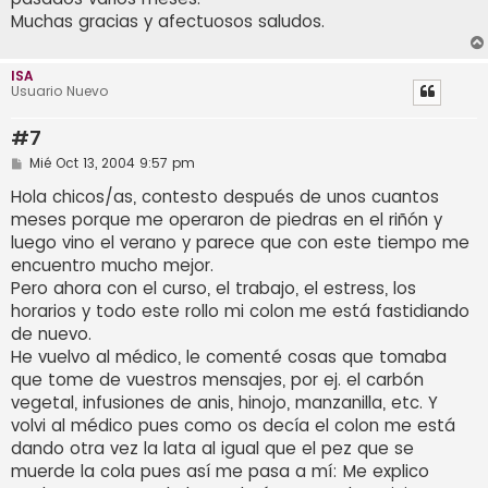
Muchas gracias y afectuosos saludos.
ISA
Usuario Nuevo
#7
M
Mié Oct 13, 2004 9:57 pm
e
n
Hola chicos/as, contesto después de unos cuantos
s
meses porque me operaron de piedras en el riñón y
a
j
luego vino el verano y parece que con este tiempo me
e
encuentro mucho mejor.
Pero ahora con el curso, el trabajo, el estress, los
horarios y todo este rollo mi colon me está fastidiando
de nuevo.
He vuelvo al médico, le comenté cosas que tomaba
que tome de vuestros mensajes, por ej. el carbón
vegetal, infusiones de anis, hinojo, manzanilla, etc. Y
volvi al médico pues como os decía el colon me está
dando otra vez la lata al igual que el pez que se
muerde la cola pues así me pasa a mí: Me explico