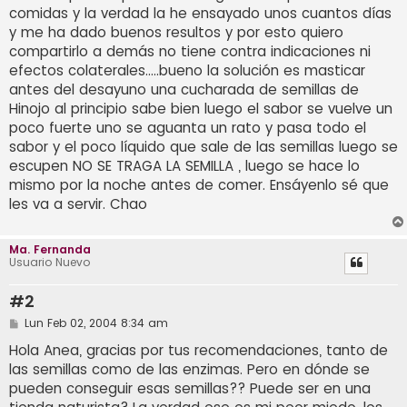
comidas y la verdad la he ensayado unos cuantos días
y me ha dado buenos resultos y por esto quiero
compartirlo a demás no tiene contra indicaciones ni
efectos colaterales.....bueno la solución es masticar
antes del desayuno una cucharada de semillas de
Hinojo al principio sabe bien luego el sabor se vuelve un
poco fuerte uno se aguanta un rato y pasa todo el
sabor y el poco líquido que sale de las semillas luego se
escupen NO SE TRAGA LA SEMILLA , luego se hace lo
mismo por la noche antes de comer. Ensáyenlo sé que
les va a servir. Chao
Ma. Fernanda
Usuario Nuevo
#2
M
Lun Feb 02, 2004 8:34 am
e
n
Hola Anea, gracias por tus recomendaciones, tanto de
s
las semillas como de las enzimas. Pero en dónde se
a
j
pueden conseguir esas semillas?? Puede ser en una
e