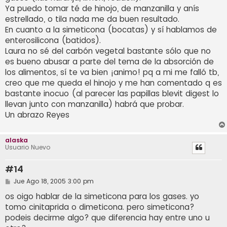
Ya puedo tomar té de hinojo, de manzanilla y anís
estrellado, o tila nada me da buen resultado.
En cuanto a la simeticona (bocatas) y sí hablamos de
enterosilicona (batidos).
Laura no sé del carbón vegetal bastante sólo que no
es bueno abusar a parte del tema de la absorción de
los alimentos, sí te va bien ¡animo! pq a mi me falló tb,
creo que me queda el hinojo y me han comentado q es
bastante inocuo (al parecer las papillas blevit digest lo
llevan junto con manzanilla) habrá que probar.
Un abrazo Reyes
alaska
Usuario Nuevo
#14
M
Jue Ago 18, 2005 3:00 pm
e
n
os oigo hablar de la simeticona para los gases. yo
s
tomo cinitaprida o dimeticona. pero simeticona?
a
j
podeis decirme algo? que diferencia hay entre uno u
e