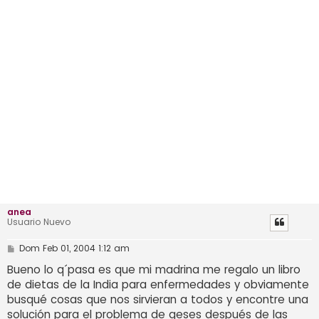
anea
Usuario Nuevo
M
Dom Feb 01, 2004 1:12 am
e
n
Bueno lo q´pasa es que mi madrina me regalo un libro
s
de dietas de la India para enfermedades y obviamente
a
j
busqué cosas que nos sirvieran a todos y encontre una
e
solución para el problema de geses después de las