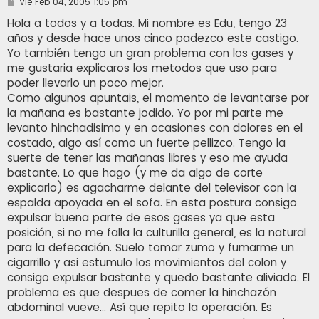
M
Vie Feb 04, 2005 1:05 pm
e
n
Hola a todos y a todas. Mi nombre es Edu, tengo 23
s
años y desde hace unos cinco padezco este castigo.
a
j
Yo también tengo un gran problema con los gases y
e
me gustaria explicaros los metodos que uso para
poder llevarlo un poco mejor.
Como algunos apuntais, el momento de levantarse por
la mañana es bastante jodido. Yo por mi parte me
levanto hinchadisimo y en ocasiones con dolores en el
costado, algo así como un fuerte pellizco. Tengo la
suerte de tener las mañanas libres y eso me ayuda
bastante. Lo que hago (y me da algo de corte
explicarlo) es agacharme delante del televisor con la
espalda apoyada en el sofa. En esta postura consigo
expulsar buena parte de esos gases ya que esta
posición, si no me falla la culturilla general, es la natural
para la defecación. Suelo tomar zumo y fumarme un
cigarrillo y asi estumulo los movimientos del colon y
consigo expulsar bastante y quedo bastante aliviado. El
problema es que despues de comer la hinchazón
abdominal vueve... Así que repito la operación. Es