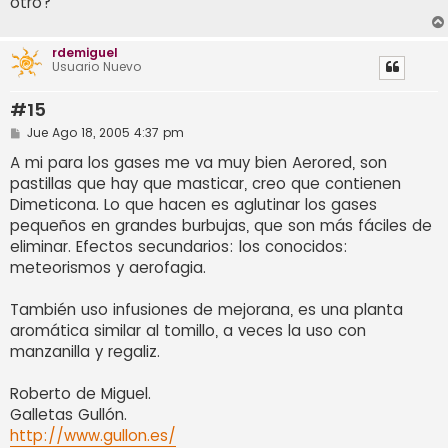
otro?
rdemiguel
Usuario Nuevo
#15
M
Jue Ago 18, 2005 4:37 pm
e
n
A mi para los gases me va muy bien Aerored, son
s
pastillas que hay que masticar, creo que contienen
a
j
Dimeticona. Lo que hacen es aglutinar los gases
e
pequeños en grandes burbujas, que son más fáciles de
eliminar. Efectos secundarios: los conocidos:
meteorismos y aerofagia.
También uso infusiones de mejorana, es una planta
aromática similar al tomillo, a veces la uso con
manzanilla y regaliz.
Roberto de Miguel.
Galletas Gullón.
http://www.gullon.es/