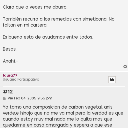
Claro que a veces me aburro.
También recurro a los remedios con simeticona. No
faltan en mi cartera.
Es bueno esto de ayudarnos entre todos.
Besos.
Anahí.-
laura77
Usuario Participativo
#12
M
Vie Feb 04, 2005 9:55 pm
e
n
Yo tomo una composicion de carbon vegetal, anis
s
verde,e hinojo que no me va mal pero la verdad es que
a
j
cuando estoy muy mal nada me lo quita mas que
e
quedarme en casa amargada y espera a que ese