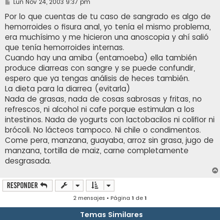
M
Lun Nov 24, 2003 9:37 pm
e
n
Por lo que cuentas de tu caso de sangrado es algo de
s
hemorroides o fisura anal, yo tenía el mismo problema,
a
j
era muchísimo y me hicieron una anoscopia y ahí salió
e
que tenía hemorroides internas.
Cuando hay una amiba (entamoeba) ella también
produce diarreas con sangre y se puede confundir,
espero que ya tengas análisis de heces también.
La dieta para la diarrea (evitarla)
Nada de grasas, nada de cosas sabrosas y fritas, no
refrescos, ni alcohol ni cafe porque estimulan a los
intestinos. Nada de yogurts con lactobacilos ni coliflor ni
brócoli. No lácteos tampoco. Ni chile o condimentos.
Come pera, manzana, guayaba, arroz sin grasa, jugo de
manzana, tortilla de maiz, carne completamente
desgrasada.
Responder
2 mensajes • Página
1
de
1
Temas Similares