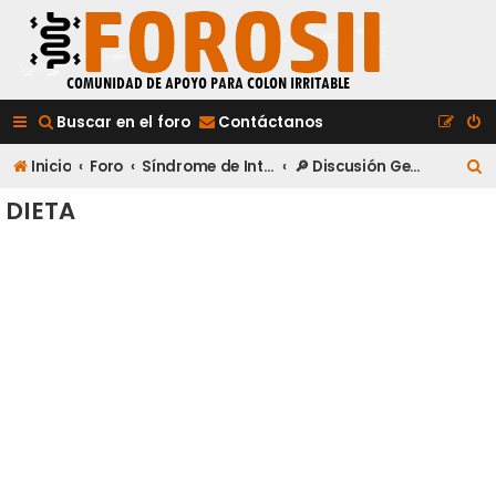
Buscar en el foro
Contáctanos
B
Inicio
Foro
Síndrome de Intestino Irritable
🔎 Discusión General y Control de Síntomas
u
DIETA
s
c
a
r