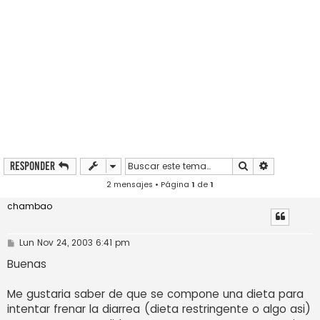
Buscar
Búsqueda a
Responder
2 mensajes • Página
1
de
1
chambao
M
Lun Nov 24, 2003 6:41 pm
e
n
Buenas
s
a
j
Me gustaria saber de que se compone una dieta para
e
intentar frenar la diarrea (dieta restringente o algo asi)