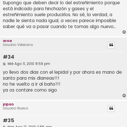
n
Supongo que deben decir lo del estreñimiento porque
s
está indicado para hinchazón y gases y el
a
j
estreñimiento suele producirlos. No sé, la verdad, a
e
nadie le sienta nada igual, a veces parece imposible
saber qué va a pasar cuando te tomas algo nuevo...
aroa
Usuario Veterano
#34
M
Mié Ago 11, 2010 8:59 pm
e
n
yo llevo dos dias con el lepidol y por ahora es mano de
s
santo para mis diarreas!!!
a
j
no he vuelto a ir al baño!!!
e
ya os contare como sigo
pipao
Usuario Nuevo
#35
M
Mar Ago 17, 2010 2:55 am