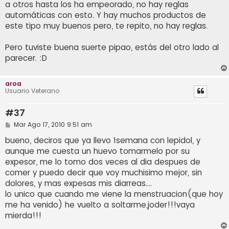
a otros hasta los ha empeorado, no hay reglas
automáticas con esto. Y hay muchos productos de
este tipo muy buenos pero, te repito, no hay reglas.
Pero tuviste buena suerte pipao, estás del otro lado al
parecer. :D
aroa
Usuario Veterano
#37
M
Mar Ago 17, 2010 9:51 am
e
n
bueno, deciros que ya llevo 1semana con lepidol, y
s
aunque me cuesta un huevo tomarmelo por su
a
j
expesor, me lo tomo dos veces al dia despues de
e
comer y puedo decir que voy muchisimo mejor, sin
dolores, y mas expesas mis diarreas....
lo unico que cuando me viene la menstruacion(que hoy
me ha venido) he vuelto a soltarme,joder!!!vaya
mierda!!!