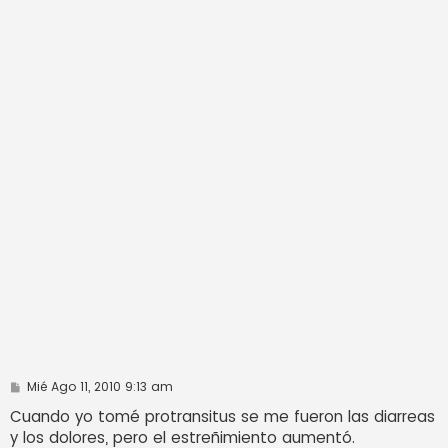
M
Mié Ago 11, 2010 9:13 am
e
n
Cuando yo tomé protransitus se me fueron las diarreas
s
y los dolores, pero el estreñimiento aumentó.
a