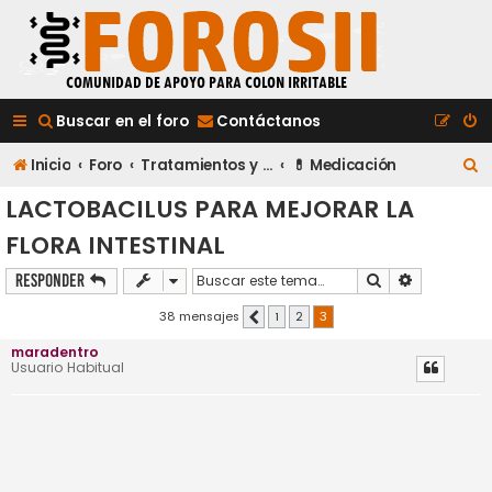
Buscar en el foro
Contáctanos
B
Inicio
Foro
Tratamientos y Medicación
💊 Medicación
u
LACTOBACILUS PARA MEJORAR LA
s
FLORA INTESTINAL
c
Buscar
Búsqueda a
Responder
a
38 mensajes
1
2
3
Anterior
r
maradentro
Usuario Habitual