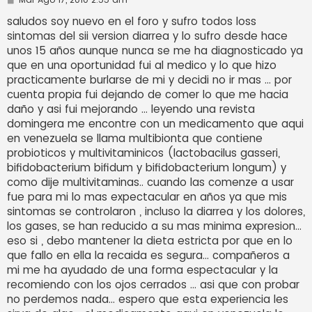
e
n
saludos soy nuevo en el foro y sufro todos loss
s
sintomas del sii version diarrea y lo sufro desde hace
a
j
unos 15 años aunque nunca se me ha diagnosticado ya
e
que en una oportunidad fui al medico y lo que hizo
practicamente burlarse de mi y decidi no ir mas ... por
cuenta propia fui dejando de comer lo que me hacia
daño y asi fui mejorando ... leyendo una revista
domingera me encontre con un medicamento que aqui
en venezuela se llama multibionta que contiene
probioticos y multivitaminicos (lactobacilus gasseri,
bifidobacterium bifidum y bifidobacterium longum) y
como dije multivitaminas.. cuando las comenze a usar
fue para mi lo mas expectacular en años ya que mis
sintomas se controlaron , incluso la diarrea y los dolores,
los gases, se han reducido a su mas minima expresion...
eso si , debo mantener la dieta estricta por que en lo
que fallo en ella la recaida es segura... compañeros a
mi me ha ayudado de una forma espectacular y la
recomiendo con los ojos cerrados ... asi que con probar
no perdemos nada... espero que esta experiencia les