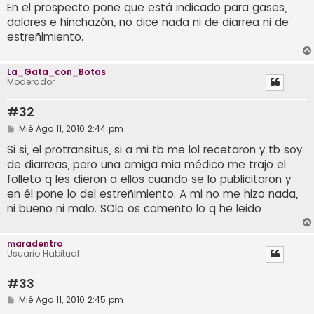
j
En el prospecto pone que está indicado para gases,
e
dolores e hinchazón, no dice nada ni de diarrea ni de
estreñimiento.
La_Gata_con_Botas
Moderador
#32
M
Mié Ago 11, 2010 2:44 pm
e
n
Si si, el protransitus, si a mi tb me lol recetaron y tb soy
s
de diarreas, pero una amiga mia médico me trajo el
a
j
folleto q les dieron a ellos cuando se lo publicitaron y
e
en él pone lo del estreñimiento. A mi no me hizo nada,
ni bueno ni malo. SOlo os comento lo q he leido
maradentro
Usuario Habitual
#33
M
Mié Ago 11, 2010 2:45 pm
e