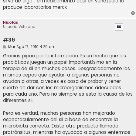
sirva de algo... el medicamento aqui en venezuela lo
produce laboratorios merck
Nicolas
Usuario Veterano
#36
M
Mar Ago 17, 2010 4:29 am
e
n
Gracias pipao por la información. Es un hecho que los
s
probióticos juegan un papel importantísimo en la
a
j
terapia de sii en muchos casos. Desgraciadamente las
e
mismas cepas que ayudan a algunas personas no
ayudan a otras, a veces es cosa de probar y tener
suerte de dar con los microorganismos adecuados
para cada uno. Pero no siempre es esta la causa de los
diferentes sii.
Pero es verdad, muchas personas han mejorado
espectacularmente del sii a base de encontrar la
microbiota correcta. Existe otro producto llamado
protránsitus, mientras ha ayudado a algunos enfermos