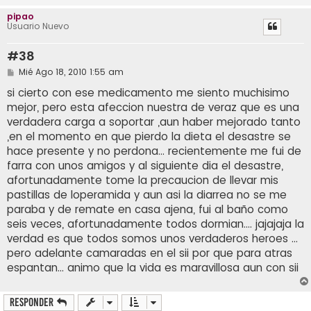
pipao
Usuario Nuevo
#38
M
Mié Ago 18, 2010 1:55 am
e
n
si cierto con ese medicamento me siento muchisimo
s
mejor, pero esta afeccion nuestra de veraz que es una
a
j
verdadera carga a soportar ,aun haber mejorado tanto
e
,en el momento en que pierdo la dieta el desastre se
hace presente y no perdona... recientemente me fui de
farra con unos amigos y al siguiente dia el desastre,
afortunadamente tome la precaucion de llevar mis
pastillas de loperamida y aun asi la diarrea no se me
paraba y de remate en casa ajena, fui al baño como
seis veces, afortunadamente todos dormian.... jajajaja la
verdad es que todos somos unos verdaderos heroes ...
pero adelante camaradas en el sii por que para atras
espantan... animo que la vida es maravillosa aun con sii
Responder