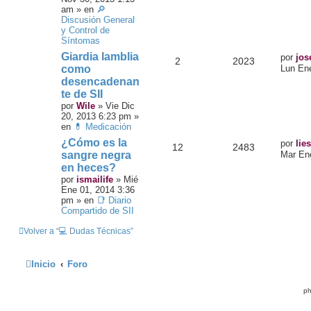
am
» en
🔎
Discusión General
y Control de
Síntomas
Giardia lamblia
por
jos
2
2023
como
Lun En
desencadenan
te de SII
por
Wile
»
Vie Dic
20, 2013 6:23 pm
»
en
💊 Medicación
¿Cómo es la
por
lies
12
2483
sangre negra
Mar En
en heces?
por
ismailife
»
Mié
Ene 01, 2014 3:36
pm
» en
📑 Diario
Compartido de SII
Volver a “💻 Dudas Técnicas”
Inicio
Foro
ph