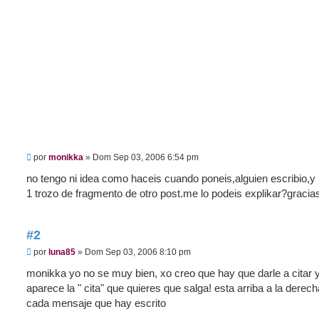
M
por
monikka
»
Dom Sep 03, 2006 6:54 pm
e
n
no tengo ni idea como haceis cuando poneis,alguien escribio,y
s
1 trozo de fragmento de otro post.me lo podeis explikar?gracia
a
j
e
#2
M
por
luna85
»
Dom Sep 03, 2006 8:10 pm
e
n
monikka yo no se muy bien, xo creo que hay que darle a citar 
s
aparece la " cita" que quieres que salga! esta arriba a la derec
a
j
cada mensaje que hay escrito
e