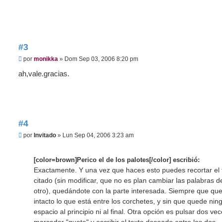
#3
M
por
monikka
»
Dom Sep 03, 2006 8:20 pm
e
n
ah,vale.gracias.
s
a
j
e
#4
M
por
Invitado
»
Lun Sep 04, 2006 3:23 am
e
n
s
[color=brown]Perico el de los palotes[/color] escribió:
a
j
Exactamente. Y una vez que haces esto puedes recortar el 
e
citado (sin modificar, que no es plan cambiar las palabras d
otro), quedándote con la parte interesada. Siempre que qu
intacto lo que está entre los corchetes, y sin que quede nin
espacio al principio ni al final. Otra opción es pulsar dos vec