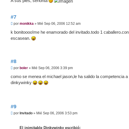
A sus pies, señorita
#7
M
por
monikka
»
Mié Sep 06, 2006 12:52 am
e
n
k bonitoooo!me he enamorado del invitado.todo 1 caballero.con 
s
escasean.
a
j
e
#8
M
por
boler
»
Mié Sep 06, 2006 3:39 pm
e
n
como se menea el michael jason,le ha salido la competencia a
s
dinkywinky
a
j
e
#9
M
por
Invitado
»
Mié Sep 06, 2006 3:53 pm
e
n
s
El inimitable Dinkywinky escribió: