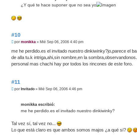
a
j
¿Y qué te hace suponer que no sea yo
e
#10
M
por
monikka
»
Mié Sep 06, 2006 4:40 pm
e
n
me he perdido.es el invitado nuestro dinkiwinky?jo,parece el b
s
de alla tu.k intriga,ahi,sin nombre,en la sombra,observandonos.
a
j
personal mas chachi hay por todos los rincones de este foro.
e
#11
M
por
Invitado
»
Mié Sep 06, 2006 4:46 pm
e
n
s
monikka escribió:
a
j
me he perdido.es el invitado nuestro dinkiwinky?
e
Tal vez sí, tal vez no...
Lo que está claro es que ambos somos majos ¿a qué sí?