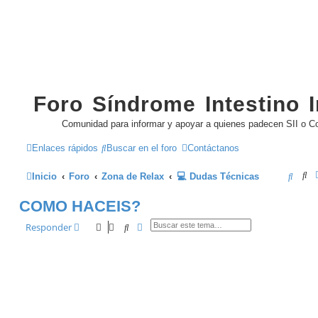
Foro Síndrome Intestino Ir
Comunidad para informar y apoyar a quienes padecen SII o Col
Enlaces rápidos
Buscar en el foro
Contáctanos
Bu
B
Inicio
Foro
Zona de Relax
💻 Dudas Técnicas
u
COMO HACEIS?
s
Buscar
Búsqueda avanzada
Responder
c
a
r