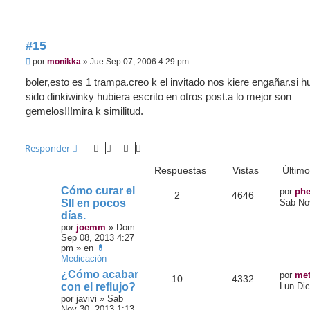
e
#15
M
por
monikka
»
Jue Sep 07, 2006 4:29 pm
e
n
boler,esto es 1 trampa.creo k el invitado nos kiere engañar.si h
s
sido dinkiwinky hubiera escrito en otros post.a lo mejor son
a
j
gemelos!!!mira k similitud.
e
Responder
TEMAS SIMILARES
Respuestas
Vistas
Últim
Cómo curar el
por
phe
2
4646
SII en pocos
Sab No
días.
por
joemm
»
Dom
Sep 08, 2013 4:27
pm
» en
💊
Medicación
¿Cómo acabar
por
met
10
4332
con el reflujo?
Lun Dic
por
javivi
»
Sab
Nov 30, 2013 1:13