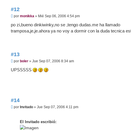
#12
M
por
monikka
»
Mié Sep 06, 2006 4:54 pm
e
n
po zi,bueno dinkiwinky,no se ,tengo dudas.me ha llamado
s
tramposa,je,je.ahora ya no voy a dormir con la duda tecnica es
a
j
e
#13
M
por
boler
»
Jue Sep 07, 2006 8:34 am
e
n
UPSSSSS
s
a
j
e
#14
M
por
Invitado
»
Jue Sep 07, 2006 4:11 pm
e
n
s
El Invitado escribió:
a
j