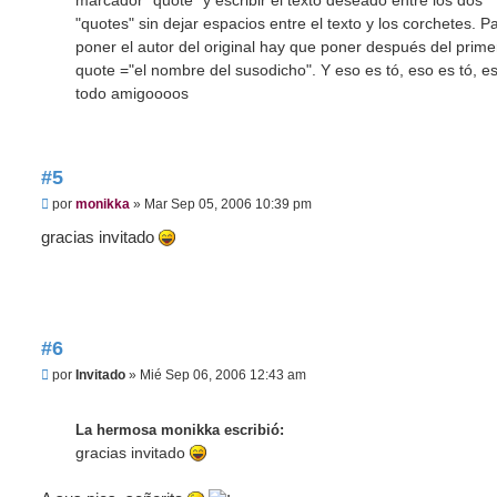
marcador "quote" y escribir el texto deseado entre los dos
"quotes" sin dejar espacios entre el texto y los corchetes. P
poner el autor del original hay que poner después del prime
quote ="el nombre del susodicho". Y eso es tó, eso es tó, e
todo amigoooos
#5
M
por
monikka
»
Mar Sep 05, 2006 10:39 pm
e
n
gracias invitado
s
a
j
e
#6
M
por
Invitado
»
Mié Sep 06, 2006 12:43 am
e
n
s
La hermosa monikka escribió:
a
j
gracias invitado
e