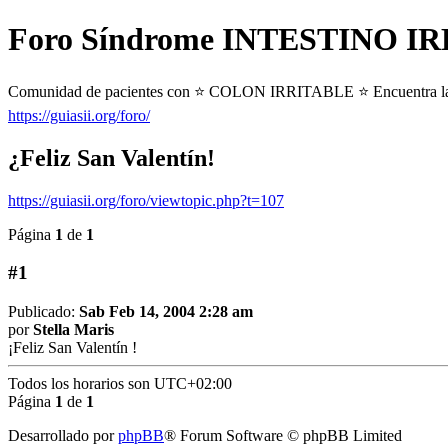
Foro Síndrome INTESTINO IRR
Comunidad de pacientes con ⭐ COLON IRRITABLE ⭐ Encuentra las resp
https://guiasii.org/foro/
¿Feliz San Valentín!
https://guiasii.org/foro/viewtopic.php?t=107
Página
1
de
1
#1
Publicado:
Sab Feb 14, 2004 2:28 am
por
Stella Maris
¡Feliz San Valentín !
Todos los horarios son
UTC+02:00
Página
1
de
1
Desarrollado por
phpBB
® Forum Software © phpBB Limited