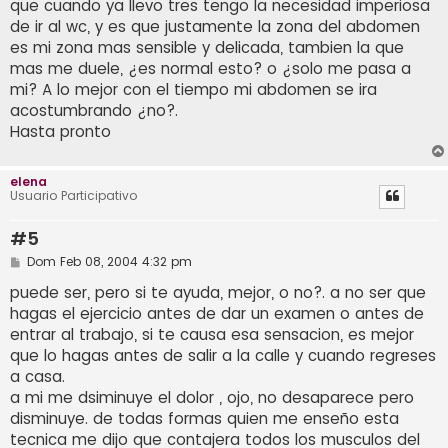
que cuando ya llevo tres tengo la necesidad imperiosa
a
j
de ir al wc, y es que justamente la zona del abdomen
e
es mi zona mas sensible y delicada, tambien la que
mas me duele, ¿es normal esto? o ¿solo me pasa a
mi? A lo mejor con el tiempo mi abdomen se ira
acostumbrando ¿no?.
Hasta pronto
elena
Usuario Participativo
#5
M
Dom Feb 08, 2004 4:32 pm
e
n
puede ser, pero si te ayuda, mejor, o no?. a no ser que
s
hagas el ejercicio antes de dar un examen o antes de
a
j
entrar al trabajo, si te causa esa sensacion, es mejor
e
que lo hagas antes de salir a la calle y cuando regreses
a casa.
a mi me dsiminuye el dolor , ojo, no desaparece pero
disminuye. de todas formas quien me enseño esta
tecnica me dijo que contajera todos los musculos del