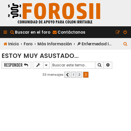
Buscar en el foro
Contáctanos
B
Inicio
Foro
Más Información
🔎 Enfermedad Inflamatoria Intestinal (EII)
u
ESTOY MUY ASUSTADO...
s
Buscar
Búsqueda a
Responder
c
33 mensajes
1
2
3
Anterior
a
r