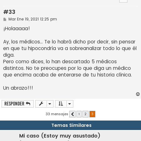
#33
M
Mar Ene 19, 2021 12:25 pm
e
n
¡Holaaaaa!
s
a
j
Ay, los médicos... Te lo habrá dicho por decir, sin pensar
e
en que tu hipocondría va a sobreanalizar todo lo que él
diga.
Pero como dices, lo han descartado 5 médicos
distintos. No te preocupes por lo que diga un médico
que encima acaba de enterarse de tu historia clínica.
Un abrazo!!!
Responder
33 mensajes
1
2
3
Anterior
Temas Similares
Mi caso (Estoy muy asustado)