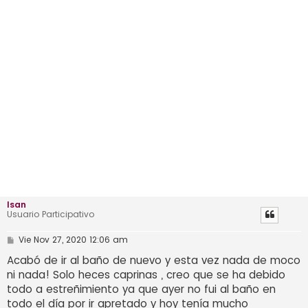
Isan
Usuario Participativo
M
Vie Nov 27, 2020 12:06 am
e
n
Acabó de ir al baño de nuevo y esta vez nada de moco
s
ni nada! Solo heces caprinas , creo que se ha debido
a
j
todo a estreñimiento ya que ayer no fui al baño en
e
todo el día por ir apretado y hoy tenía mucho