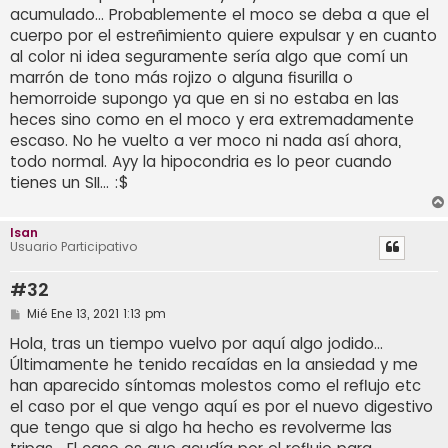
acumulado... Probablemente el moco se deba a que el
cuerpo por el estreñimiento quiere expulsar y en cuanto
al color ni idea seguramente sería algo que comí un
marrón de tono más rojizo o alguna fisurilla o
hemorroide supongo ya que en si no estaba en las
heces sino como en el moco y era extremadamente
escaso. No he vuelto a ver moco ni nada así ahora,
todo normal. Ayy la hipocondria es lo peor cuando
tienes un SII... :$
Isan
Usuario Participativo
#32
M
Mié Ene 13, 2021 1:13 pm
e
n
Hola, tras un tiempo vuelvo por aquí algo jodido...
s
Últimamente he tenido recaídas en la ansiedad y me
a
j
han aparecido síntomas molestos como el reflujo etc
e
el caso por el que vengo aquí es por el nuevo digestivo
que tengo que si algo ha hecho es revolverme las