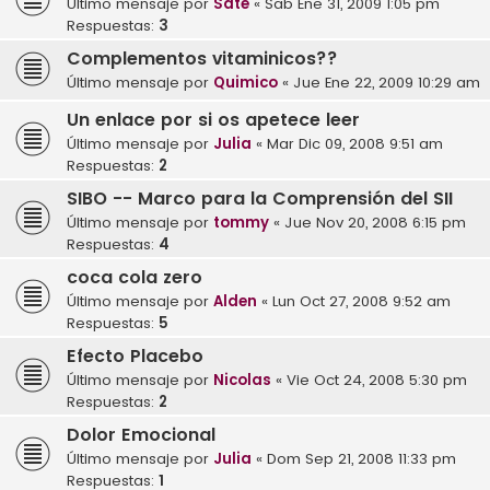
Último mensaje por
Sate
«
Sab Ene 31, 2009 1:05 pm
Respuestas:
3
Complementos vitaminicos??
Último mensaje por
Quimico
«
Jue Ene 22, 2009 10:29 am
Un enlace por si os apetece leer
Último mensaje por
Julia
«
Mar Dic 09, 2008 9:51 am
Respuestas:
2
SIBO -- Marco para la Comprensión del SII
Último mensaje por
tommy
«
Jue Nov 20, 2008 6:15 pm
Respuestas:
4
coca cola zero
Último mensaje por
Alden
«
Lun Oct 27, 2008 9:52 am
Respuestas:
5
Efecto Placebo
Último mensaje por
Nicolas
«
Vie Oct 24, 2008 5:30 pm
Respuestas:
2
Dolor Emocional
Último mensaje por
Julia
«
Dom Sep 21, 2008 11:33 pm
Respuestas:
1