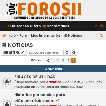
Buscar en el foro
Contáctanos
B
Inicio
Foro
Más Información
📰 Noticias
u
📰 NOTICIAS
s
Buscar
Búsqueda avanzada
Nuevo Tema
c
250 temas
1
2
3
4
5
Anterior
a
Anuncios
r
ENLACES DE UTILIDAD
Último mensaje por
arenaico
«
Vie Jun 18, 2021 2:05 pm
Publicado en
ForoSII está en modo LECTURA
Historias personales para
elColonIrritable.com ✅
Último mensaje por
arenaico
«
Dom Oct 25, 2020 12:15