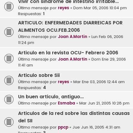
Vivir con sindrome de intestino irritable...
Último mensaje por
reyes
«
Dom Mar 05, 2006 10:04 pm
Respuestas:
1
ARTICULO: ENFERMEDADES DIARREICAS POR
ALIMENTOS OCU.FEB.2006
Último mensaje por
Joan A.Martin
«
Lun Feb 06, 2006
11:24 pm
Articulo en la revista OCU- Febrero 2006
Último mensaje por
Joan A.Martin
«
Dom Ene 29, 2006
11:41 am
Articulo sobre Sii
Último mensaje por
reyes
«
Mar Ene 03, 2006 12:44 am
Respuestas:
4
Un buen articulo, antiguo...
Último mensaje por
Esmaba
«
Mar Jun 21, 2005 10:28 pm
Articulos de la red sobre las distintas causas
del SII
Último mensaje por
ppcp
«
Jue Jun 16, 2005 4:31 am