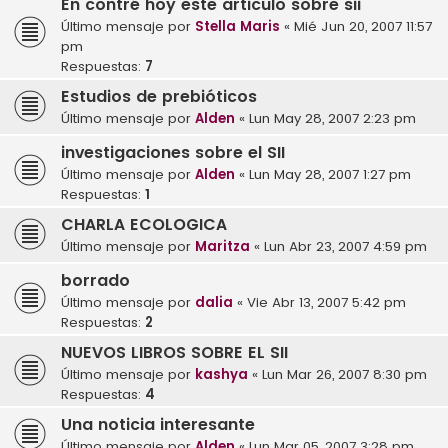
En contré hoy este articulo sobre sii
Último mensaje por
Stella Maris
«
Mié Jun 20, 2007 11:57
pm
Respuestas:
7
Estudios de prebióticos
Último mensaje por
Alden
«
Lun May 28, 2007 2:23 pm
investigaciones sobre el SII
Último mensaje por
Alden
«
Lun May 28, 2007 1:27 pm
Respuestas:
1
CHARLA ECOLOGICA
Último mensaje por
Maritza
«
Lun Abr 23, 2007 4:59 pm
borrado
Último mensaje por
dalia
«
Vie Abr 13, 2007 5:42 pm
Respuestas:
2
NUEVOS LIBROS SOBRE EL SII
Último mensaje por
kashya
«
Lun Mar 26, 2007 8:30 pm
Respuestas:
4
Una noticia interesante
Último mensaje por
Alden
«
Lun Mar 05, 2007 3:28 pm