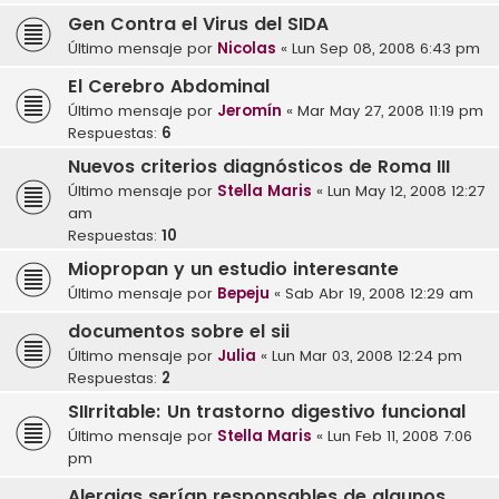
Gen Contra el Virus del SIDA
Último mensaje por
Nicolas
«
Lun Sep 08, 2008 6:43 pm
El Cerebro Abdominal
Último mensaje por
Jeromín
«
Mar May 27, 2008 11:19 pm
Respuestas:
6
Nuevos criterios diagnósticos de Roma III
Último mensaje por
Stella Maris
«
Lun May 12, 2008 12:27
am
Respuestas:
10
Miopropan y un estudio interesante
Último mensaje por
Bepeju
«
Sab Abr 19, 2008 12:29 am
documentos sobre el sii
Último mensaje por
Julia
«
Lun Mar 03, 2008 12:24 pm
Respuestas:
2
SIIrritable: Un trastorno digestivo funcional
Último mensaje por
Stella Maris
«
Lun Feb 11, 2008 7:06
pm
Alergias serían responsables de algunos