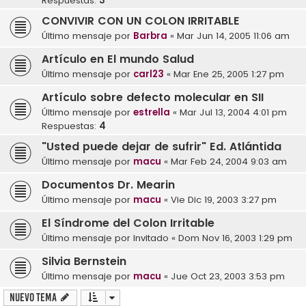
Respuestas:
3
CONVIVIR CON UN COLON IRRITABLE
Último mensaje por
Barbra
«
Mar Jun 14, 2005 11:06 am
Artículo en El mundo Salud
Último mensaje por
carl23
«
Mar Ene 25, 2005 1:27 pm
Artículo sobre defecto molecular en SII
Último mensaje por
estrella
«
Mar Jul 13, 2004 4:01 pm
Respuestas:
4
"Usted puede dejar de sufrir" Ed. Atlántida
Último mensaje por
macu
«
Mar Feb 24, 2004 9:03 am
Documentos Dr. Mearin
Último mensaje por
macu
«
Vie Dic 19, 2003 3:27 pm
El Síndrome del Colon Irritable
Último mensaje por
Invitado
«
Dom Nov 16, 2003 1:29 pm
Silvia Bernstein
Último mensaje por
macu
«
Jue Oct 23, 2003 3:53 pm
Nuevo Tema