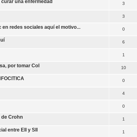
a curar una enfermedad
3
3
 en redes sociales aquí el motivo...
0
uí
6
1
sa, por tomar Col
10
NFOCITICA
0
4
0
d de Crohn
1
l entre EII y SII
1