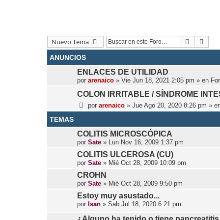
Buscar
Búsq
Nuevo Tema
ANUNCIOS
ENLACES DE UTILIDAD
por
arenaico
»
Vie Jun 18, 2021 2:05 pm
» en
Fo
COLON IRRITABLE / SÍNDROME INTE
por
arenaico
»
Jue Ago 20, 2020 8:26 pm
» e
TEMAS
COLITIS MICROSCÓPICA
por
Sate
»
Lun Nov 16, 2009 1:37 pm
COLITIS ULCEROSA (CU)
por
Sate
»
Mié Oct 28, 2009 10:09 pm
CROHN
por
Sate
»
Mié Oct 28, 2009 9:50 pm
Estoy muy asustado...
por
Isan
»
Sab Jul 18, 2020 6:21 pm
¿Alguno ha tenido o tiene pancreatiti