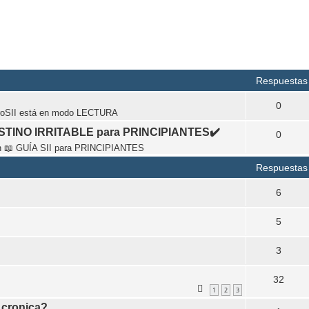
ueda avanzada
Respuestas
0
roSII está en modo LECTURA
STINO IRRITABLE para PRINCIPIANTES✔️
0
n
📖 GUÍA SII para PRINCIPIANTES
Respuestas
6
5
3
32
1
2
3
s cronica?