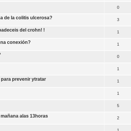
0
de la colitis ulcerosa?
3
adeceis del crohn! !
1
guna conexión?
1
?
0
1
 para prevenir ytratar
1
1
5
a mañana alas 13horas
2
1