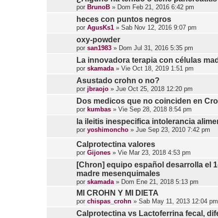
por
BrunoB
»
Dom Feb 21, 2016 6:42 pm
heces con puntos negros
por
AgusKs1
»
Sab Nov 12, 2016 9:07 pm
oxy-powder
por
san1983
»
Dom Jul 31, 2016 5:35 pm
La innovadora terapia con células mad
por
skamada
»
Vie Oct 18, 2019 1:51 pm
Asustado crohn o no?
por
jbraojo
»
Jue Oct 25, 2018 12:20 pm
Dos medicos que no coinciden en Cr
por
kumbas
»
Vie Sep 28, 2018 8:54 pm
la ileitis inespecifica intolerancia alim
por
yoshimoncho
»
Jue Sep 23, 2010 7:42 pm
Calprotectina valores
por
Gijones
»
Vie Mar 23, 2018 4:53 pm
[Chron] equipo español desarrolla el 
madre mesenquimales
por
skamada
»
Dom Ene 21, 2018 5:13 pm
MI CROHN Y MI DIETA
por
chispas_crohn
»
Sab May 11, 2013 12:04 pm
Calprotectina vs Lactoferrina fecal, di