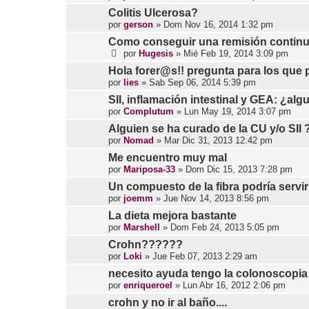
Colitis Ulcerosa?
por
gerson
»
Dom Nov 16, 2014 1:32 pm
Como conseguir una remisión continua 
por
Hugesis
»
Mié Feb 19, 2014 3:09 pm
Hola forer@s!! pregunta para los que p
por
lies
»
Sab Sep 06, 2014 5:39 pm
SII, inflamación intestinal y GEA: ¿al
por
Complutum
»
Lun May 19, 2014 3:07 pm
Alguien se ha curado de la CU y/o SII 
por
Nomad
»
Mar Dic 31, 2013 12:42 pm
Me encuentro muy mal
por
Mariposa-33
»
Dom Dic 15, 2013 7:28 pm
Un compuesto de la fibra podría servir
por
joemm
»
Jue Nov 14, 2013 8:56 pm
La dieta mejora bastante
por
Marshell
»
Dom Feb 24, 2013 5:05 pm
Crohn??????
por
Loki
»
Jue Feb 07, 2013 2:29 am
necesito ayuda tengo la colonoscopi
por
enriqueroel
»
Lun Abr 16, 2012 2:06 pm
crohn y no ir al baño....