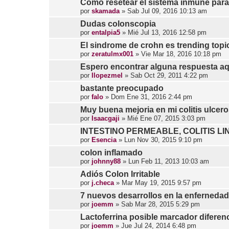
Como resetear el sistema inmune par
por
skamada
»
Sab Jul 09, 2016 10:13 am
Dudas colonscopia
por
entalpia5
»
Mié Jul 13, 2016 12:58 pm
El sindrome de crohn es trending topic
por
zeratulmx001
»
Vie Mar 18, 2016 10:18 pm
Espero encontrar alguna respuesta aq
por
Ilopezmel
»
Sab Oct 29, 2011 4:22 pm
bastante preocupado
por
falo
»
Dom Ene 31, 2016 2:44 pm
Muy buena mejoria en mi colitis ulcero
por
Isaacgaji
»
Mié Ene 07, 2015 3:03 pm
INTESTINO PERMEABLE, COLITIS LI
por
Esencia
»
Lun Nov 30, 2015 9:10 pm
colon inflamado
por
johnny88
»
Lun Feb 11, 2013 10:03 am
Adiós Colon Irritable
por
j.checa
»
Mar May 19, 2015 9:57 pm
7 nuevos desarrollos en la enferneda
por
joemm
»
Sab Mar 28, 2015 5:29 pm
Lactoferrina posible marcador diferencia
por
joemm
»
Jue Jul 24, 2014 6:48 pm