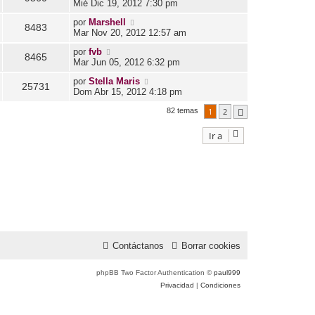
Mié Dic 19, 2012 7:30 pm
por
Marshell
8483
Mar Nov 20, 2012 12:57 am
por
fvb
8465
Mar Jun 05, 2012 6:32 pm
por
Stella Maris
25731
Dom Abr 15, 2012 4:18 pm
1
2
82 temas
Siguiente
Ir a
Contáctanos
Borrar cookies
phpBB Two Factor Authentication ©
paul999
Privacidad
|
Condiciones