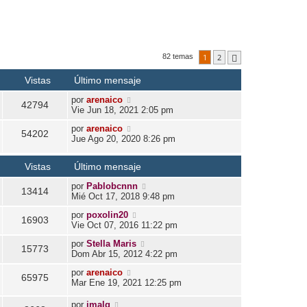
1
2
82 temas
Siguiente
Vistas
Último mensaje
por
arenaico
42794
Vie Jun 18, 2021 2:05 pm
por
arenaico
54202
Jue Ago 20, 2020 8:26 pm
Vistas
Último mensaje
por
Pablobcnnn
13414
Mié Oct 17, 2018 9:48 pm
por
poxolin20
16903
Vie Oct 07, 2016 11:22 pm
por
Stella Maris
15773
Dom Abr 15, 2012 4:22 pm
por
arenaico
65975
Mar Ene 19, 2021 12:25 pm
por
jmalg