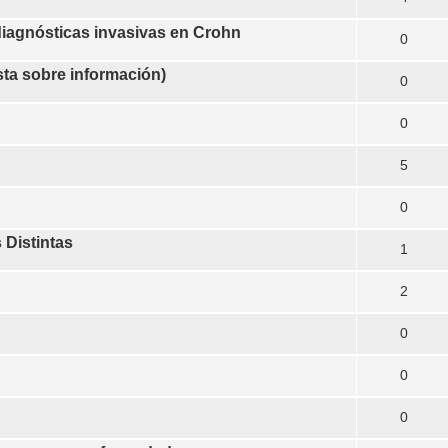
diagnósticas invasivas en Crohn
0
 sobre información)
0
0
5
0
 Distintas
1
2
0
0
0