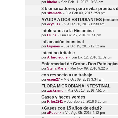
por
kitoko
»
Sab Feb 11, 2017 10:35 am
8 biomarcadores para evitar pruebas 
por
skamada
»
Jue Feb 09, 2017 2:59 pm
AYUDA A DOS ESTUDIANTES (encuesta
por
ecycu17
»
Vie Dic 30, 2016 11:39 am
Intolerancia a la Histamina
por
Lluna
»
Lun Dic 26, 2016 11:41 pm
Inflamación intestinal
por
Gijones
»
Jue Dic 15, 2016 12:32 am
Intestino irritable
por
Arturo eddie
»
Lun Dic 12, 2016 11:02 pm
Enfermedad de Crohn- Dos Patologías
por
Stella Maris
»
Mié Nov 09, 2016 9:22 pm
con respecto a un trabajo
por
espin27
»
Mié Oct 09, 2013 3:34 am
FLORA MICROBIANA INTESTINAL
por
zackzamu
»
Mar Oct 18, 2016 7:51 pm
Gases y heces verdes
por
Krlos2911
»
Jue Sep 29, 2016 6:29 pm
¿Gases con 15 años de edad?
por
xRubenx
»
Vie Ago 05, 2016 4:12 pm