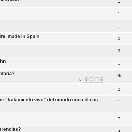
1
1
1
re 'made in Spain'
0
3
ohn
1
entaria?
45
1
2
3
4
2
1er "tratamiento vivo" del mundo con células
1
7
ferencias?
4