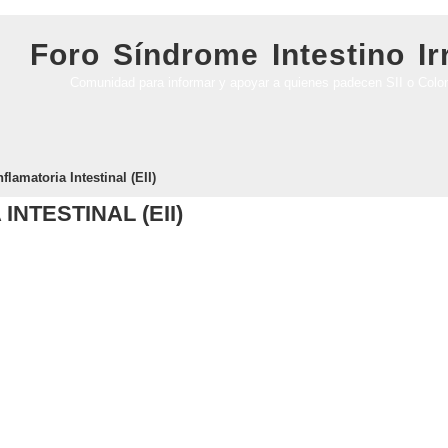
Foro Síndrome Intestino Irr
Comunidad para informar y apoyar a quienes padecen SII o Colon 
lamatoria Intestinal (EII)
NTESTINAL (EII)