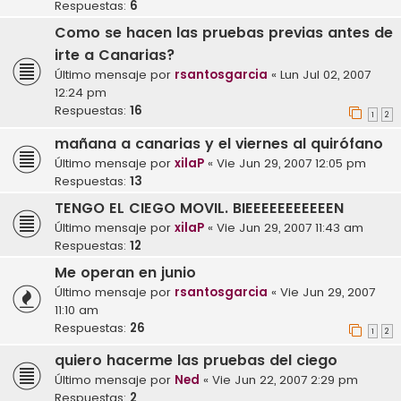
Respuestas:
6
Como se hacen las pruebas previas antes de
irte a Canarias?
Último mensaje por
rsantosgarcia
«
Lun Jul 02, 2007
12:24 pm
Respuestas:
16
1
2
mañana a canarias y el viernes al quirófano
Último mensaje por
xilaP
«
Vie Jun 29, 2007 12:05 pm
Respuestas:
13
TENGO EL CIEGO MOVIL. BIEEEEEEEEEEEN
Último mensaje por
xilaP
«
Vie Jun 29, 2007 11:43 am
Respuestas:
12
Me operan en junio
Último mensaje por
rsantosgarcia
«
Vie Jun 29, 2007
11:10 am
Respuestas:
26
1
2
quiero hacerme las pruebas del ciego
Último mensaje por
Ned
«
Vie Jun 22, 2007 2:29 pm
Respuestas:
2