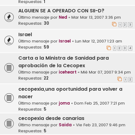
Respuestas:
1
ALGUIEN SE A OPERADO CON SII-D?
Último mensaje por
Ned
«
Mar Mar 13, 2007 3:36 pm
Respuestas:
30
1
2
3
Israel
Último mensaje por
Israel
«
Lun Mar 12, 2007 1:23 am
Respuestas:
59
1
2
3
4
Carta a la Ministra de Sanidad para
aprobación de la Cecopex
Último mensaje por
iceheart
«
Mié Mar 07, 2007 9:34 pm
Respuestas:
22
1
2
cecopexia,una oportunidad para volver a
nacer
Último mensaje por
joma
«
Dom Feb 25, 2007 7:21 pm
Respuestas:
5
cecopexia desde canarias
Último mensaje por
Saida
«
Vie Feb 23, 2007 9:46 pm
Respuestas:
5