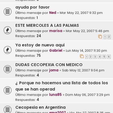
ayuda por favor
Último mensaje por
Ned
«
Mar May 22, 2007 9:32 pm
Respuestas:
1
ESTE MIERCOLES A LAS PALMAS
Último mensaje por
marisa
«
Mar May 22, 2007 5:46 pm
Respuestas:
24
1
2
Ya estoy de nuevo aqui
Último mensaje por
Gabriel
«
Lun May 14, 2007 11:30 pm
Respuestas:
75
1
2
3
4
5
6
DUDAS CECOPEXIA CON MEDICO
Último mensaje por
joma
«
Sab May 12, 2007 9:04 pm
Respuestas:
4
¿ Porque no hacemos una lista de todos los
que se han operad
Último mensaje por
luna85
«
Dom May 06, 2007 3:29 pm
Respuestas:
4
Cecopexia en Argentina
Último mensaje por
ema2007
«
Vie Abr 27, 2007 8:35 am