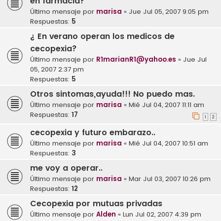
en farmacia?
Último mensaje por
marisa
«
Jue Jul 05, 2007 9:05 pm
Respuestas:
5
¿ En verano operan los medicos de
cecopexia?
Último mensaje por
R1marianR1@yahoo.es
«
Jue Jul
05, 2007 2:37 pm
Respuestas:
5
Otros sintomas,ayuda!!! No puedo mas.
Último mensaje por
marisa
«
Mié Jul 04, 2007 11:11 am
Respuestas:
17
1
2
cecopexia y futuro embarazo..
Último mensaje por
marisa
«
Mié Jul 04, 2007 10:51 am
Respuestas:
3
me voy a operar..
Último mensaje por
marisa
«
Mar Jul 03, 2007 10:26 pm
Respuestas:
12
Cecopexia por mutuas privadas
Último mensaje por
Alden
«
Lun Jul 02, 2007 4:39 pm