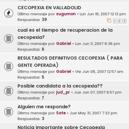
CECOPEXIA EN VALLADOLID
Último mensaje por
sugumon
«
Lun Jun 18, 2007 12:13 pm
Respuestas:
39
1
2
3
cual es el tiempo de recuperacion de la
cecopexia?
Último mensaje por
Gabriel
«
Lun Jun 11, 2007 8:36 pm
Respuestas:
6
RESULTADOS DEFINITIVOS CECOPEXIA ( PARA
GENTE OPERADA)
Último mensaje por
Gabriel
«
Vie Jun 08, 2007 12:57 am
Respuestas:
5
Posible candidata a la cecopexia??
Último mensaje por
jud_pr
«
Jue Jun 07, 2007 6:57 pm
Respuestas:
7
Alguien me responde?
Último mensaje por
Sate
«
Jue May 31, 2007 7:33 pm
Respuestas:
3
Noticia importante sobre Cecopexia