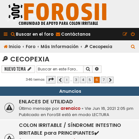
Buscar en el foro
Contáctanos
B
Inicio
Foro
Más Información
🔎 Cecopexia
u
🔎 CECOPEXIA
s
Buscar
Búsqueda avanzada
Nuevo Tema
c
Página
6
de
7
346 temas
1
…
3
4
5
6
7
Anterior
Siguiente
a
Anuncios
r
ENLACES DE UTILIDAD
Último mensaje por
arenaico
«
Vie Jun 18, 2021 2:05 pm
Publicado en
ForoSII está en modo LECTURA
COLON IRRITABLE / SÍNDROME INTESTINO
IRRITABLE para PRINCIPIANTES✔️