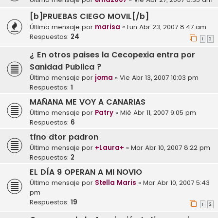
[b]PRUEBAS CIEGO MOVIL[/b]
Último mensaje por
marisa
«
Lun Abr 23, 2007 8:47 am
Respuestas:
24
1
2
¿ En otros paises la Cecopexia entra por
Sanidad Publica ?
Último mensaje por
joma
«
Vie Abr 13, 2007 10:03 pm
Respuestas:
1
MAÑANA ME VOY A CANARIAS
Último mensaje por
Patry
«
Mié Abr 11, 2007 9:05 pm
Respuestas:
6
tfno dtor padron
Último mensaje por
+Laura+
«
Mar Abr 10, 2007 8:22 pm
Respuestas:
2
EL DÍA 9 OPERAN A MI NOVIO
Último mensaje por
Stella Maris
«
Mar Abr 10, 2007 5:43
pm
Respuestas:
19
1
2