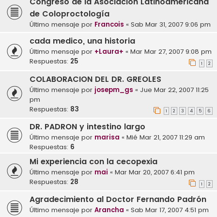
Congreso de la Asociación Latinoamericana
de Coloproctología
Último mensaje por
Francois
«
Sab Mar 31, 2007 9:06 pm
cada medico, una historia
Último mensaje por
+Laura+
«
Mar Mar 27, 2007 9:08 pm
Respuestas:
25
1
2
COLABORACION DEL DR. GREOLES
Último mensaje por
josepm_gs
«
Jue Mar 22, 2007 11:25
pm
Respuestas:
83
1
2
3
4
5
6
DR. PADRON y intestino largo
Último mensaje por
marisa
«
Mié Mar 21, 2007 11:29 am
Respuestas:
6
Mi experiencia con la cecopexia
Último mensaje por
mai
«
Mar Mar 20, 2007 6:41 pm
Respuestas:
28
1
2
Agradecimiento al Doctor Fernando Padrón
Último mensaje por
Arancha
«
Sab Mar 17, 2007 4:51 pm