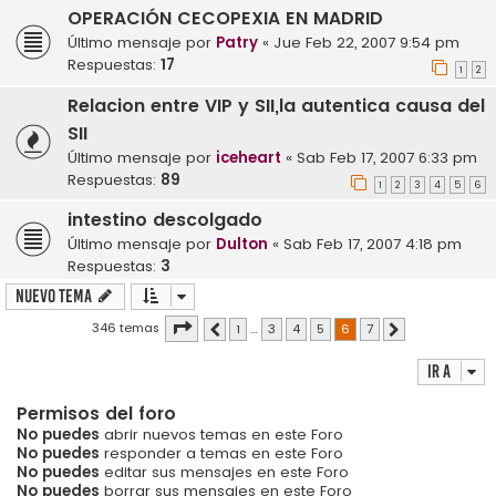
OPERACIÓN CECOPEXIA EN MADRID
Último mensaje por
Patry
«
Jue Feb 22, 2007 9:54 pm
Respuestas:
17
1
2
Relacion entre VIP y SII,la autentica causa del
SII
Último mensaje por
iceheart
«
Sab Feb 17, 2007 6:33 pm
Respuestas:
89
1
2
3
4
5
6
intestino descolgado
Último mensaje por
Dulton
«
Sab Feb 17, 2007 4:18 pm
Respuestas:
3
Nuevo Tema
Página
6
de
7
346 temas
1
…
3
4
5
6
7
Anterior
Siguiente
Ir a
Permisos del foro
No puedes
abrir nuevos temas en este Foro
No puedes
responder a temas en este Foro
No puedes
editar sus mensajes en este Foro
No puedes
borrar sus mensajes en este Foro