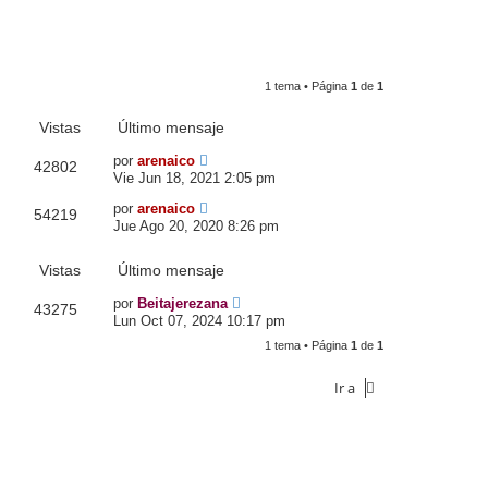
1 tema • Página
1
de
1
Vistas
Último mensaje
por
arenaico
42802
Vie Jun 18, 2021 2:05 pm
por
arenaico
54219
Jue Ago 20, 2020 8:26 pm
Vistas
Último mensaje
por
Beitajerezana
43275
Lun Oct 07, 2024 10:17 pm
1 tema • Página
1
de
1
Ir a