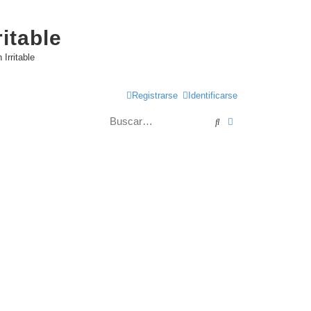
itable
Irritable
Registrarse
Identificarse
Buscar
Búsqueda avanzad