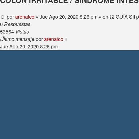
COLON IRRITABLE / SÍNDROME INTEST
por
arenaico
»
Jue Ago 20, 2020 8:26 pm
» en
📖 GUÍA SII
0
Respuestas
53564
Vistas
Último mensaje
por
arenaico
Jue Ago 20, 2020 8:26 pm