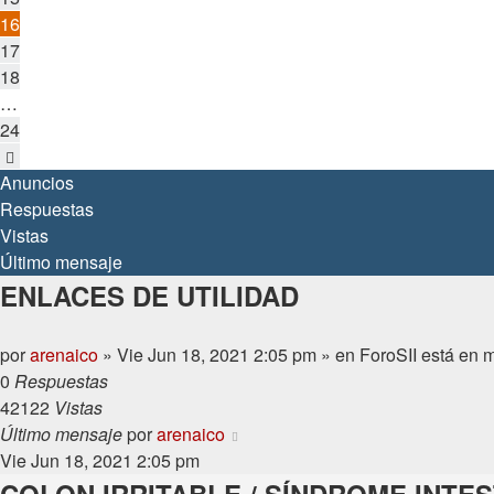
16
17
18
…
24
Siguiente
Anuncios
Respuestas
Vistas
Último mensaje
ENLACES DE UTILIDAD
por
arenaico
»
Vie Jun 18, 2021 2:05 pm
» en
ForoSII está e
0
Respuestas
42122
Vistas
Último mensaje
por
arenaico
Vie Jun 18, 2021 2:05 pm