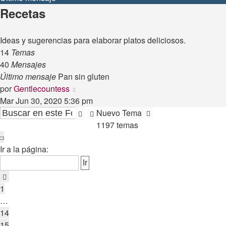
Recetas
Ideas y sugerencias para elaborar platos deliciosos.
14
Temas
40
Mensajes
Último mensaje
Pan sin gluten
Ver
por
Gentlecountess
último
Mar Jun 30, 2020 5:36 pm
mensaje
Nuevo Tema
Buscar
Búsqueda
1197 temas
avanzada
Página
16
Ir a la página:
de
24
Anterior
1
…
14
15