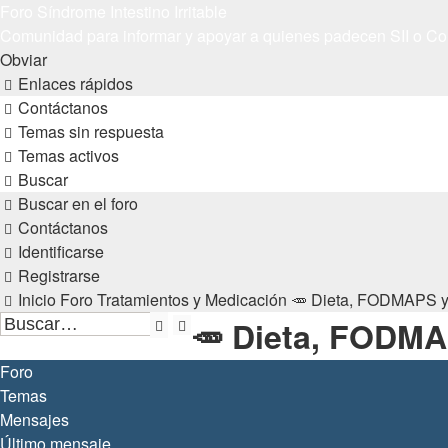
Foro Síndrome Intestino Irritable
Comunidad para informar y apoyar a quienes padecen SII o Colo
Obviar
Enlaces rápidos
Contáctanos
Temas sin respuesta
Temas activos
Buscar
Buscar en el foro
Contáctanos
Identificarse
Registrarse
Inicio
Foro
Tratamientos y Medicación
🥕 Dieta, FODMAPS y 
🥕 Dieta, FODMA
Buscar
Búsqueda
avanzada
Foro
Temas
Mensajes
Último mensaje