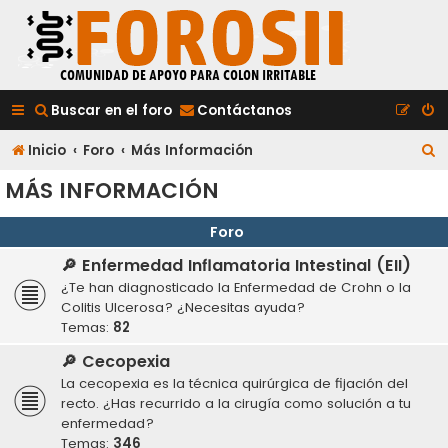
Buscar en el foro
Contáctanos
B
Inicio
Foro
Más Información
u
MÁS INFORMACIÓN
s
Foro
c
🔎 Enfermedad Inflamatoria Intestinal (EII)
a
¿Te han diagnosticado la Enfermedad de Crohn o la
r
Colitis Ulcerosa? ¿Necesitas ayuda?
Temas:
82
🔎 Cecopexia
La cecopexia es la técnica quirúrgica de fijación del
recto. ¿Has recurrido a la cirugía como solución a tu
enfermedad?
Temas:
346