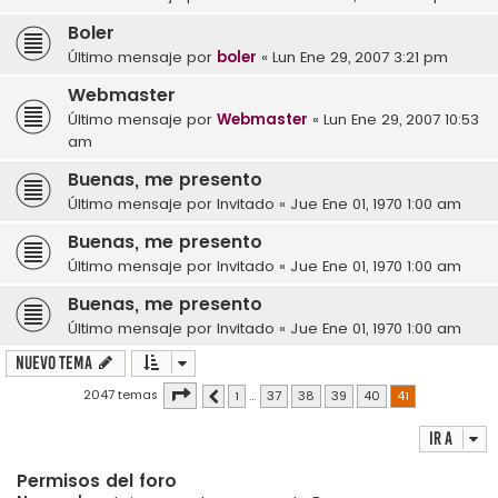
Boler
Último mensaje por
boler
«
Lun Ene 29, 2007 3:21 pm
Webmaster
Último mensaje por
Webmaster
«
Lun Ene 29, 2007 10:53
am
Buenas, me presento
Último mensaje por
Invitado
«
Jue Ene 01, 1970 1:00 am
Buenas, me presento
Último mensaje por
Invitado
«
Jue Ene 01, 1970 1:00 am
Buenas, me presento
Último mensaje por
Invitado
«
Jue Ene 01, 1970 1:00 am
Nuevo Tema
Página
41
de
41
2047 temas
1
…
37
38
39
40
41
Anterior
Ir a
Permisos del foro