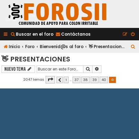
Buscar en el foro
Contáctanos
B
Inicio
Foro
Bienvenid@s al foro
👋 Presentaciones
u
👋 PRESENTACIONES
s
Buscar
Búsqueda avanzada
Nuevo Tema
c
Página
41
de
41
2047 temas
1
…
37
38
39
40
41
Anterior
a
r