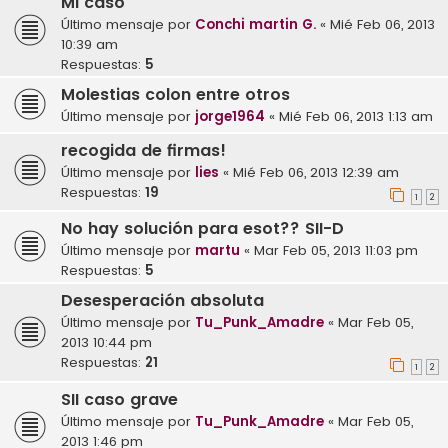
Mi caso
Último mensaje por
Conchi martin G.
«
Mié Feb 06, 2013
10:39 am
Respuestas:
5
Molestias colon entre otros
Último mensaje por
jorge1964
«
Mié Feb 06, 2013 1:13 am
recogida de firmas!
Último mensaje por
lies
«
Mié Feb 06, 2013 12:39 am
Respuestas:
19
1
2
No hay solución para esot?? SII-D
Último mensaje por
martu
«
Mar Feb 05, 2013 11:03 pm
Respuestas:
5
Desesperación absoluta
Último mensaje por
Tu_Punk_Amadre
«
Mar Feb 05,
2013 10:44 pm
Respuestas:
21
1
2
SII caso grave
Último mensaje por
Tu_Punk_Amadre
«
Mar Feb 05,
2013 1:46 pm