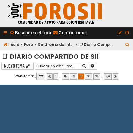
Buscar en el foro
Contáctanos
B
Inicio
Foro
Síndrome de Intestino Irritable
📑 Diario Compartido de SII
u
📑 DIARIO COMPARTIDO DE SII
s
Buscar
Búsqueda avanzada
Nuevo Tema
c
Página
17
de
59
2945 temas
1
…
15
16
17
18
19
…
59
Anterior
Siguiente
a
r