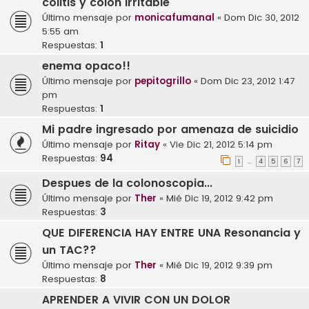
colitis y colon irritable
Último mensaje por
monicafumanal
«
Dom Dic 30, 2012
5:55 am
Respuestas:
1
enema opaco!!
Último mensaje por
pepitogrillo
«
Dom Dic 23, 2012 1:47
pm
Respuestas:
1
Mi padre ingresado por amenaza de suicidio
Último mensaje por
Ritay
«
Vie Dic 21, 2012 5:14 pm
Respuestas:
94
1
4
5
6
7
…
Despues de la colonoscopia...
Último mensaje por
Ther
«
Mié Dic 19, 2012 9:42 pm
Respuestas:
3
QUE DIFERENCIA HAY ENTRE UNA Resonancia y
un TAC??
Último mensaje por
Ther
«
Mié Dic 19, 2012 9:39 pm
Respuestas:
8
APRENDER A VIVIR CON UN DOLOR