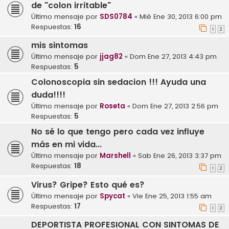
de "colon irritable"
Último mensaje por
SDS0784
«
Mié Ene 30, 2013 6:00 pm
Respuestas:
16
1
2
mis sintomas
Último mensaje por
jjag82
«
Dom Ene 27, 2013 4:43 pm
Respuestas:
5
Colonoscopia sin sedacion !!! Ayuda una
duda!!!!
Último mensaje por
Roseta
«
Dom Ene 27, 2013 2:56 pm
Respuestas:
5
No sé lo que tengo pero cada vez influye
más en mi vida...
Último mensaje por
Marshell
«
Sab Ene 26, 2013 3:37 pm
Respuestas:
18
1
2
Virus? Gripe? Esto qué es?
Último mensaje por
Spycat
«
Vie Ene 25, 2013 1:55 am
Respuestas:
17
1
2
DEPORTISTA PROFESIONAL CON SINTOMAS DE