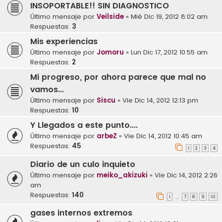
INSOPORTABLE!! SIN DIAGNOSTICO
Último mensaje por
Veilside
«
Mié Dic 19, 2012 8:02 am
Respuestas:
3
Mis experiencias
Último mensaje por
Jomoru
«
Lun Dic 17, 2012 10:55 am
Respuestas:
2
Mi progreso, por ahora parece que mal no
vamos...
Último mensaje por
Siscu
«
Vie Dic 14, 2012 12:13 pm
Respuestas:
10
Y Llegados a este punto....
Último mensaje por
arbeZ
«
Vie Dic 14, 2012 10:45 am
Respuestas:
45
1
2
3
4
Diario de un culo inquieto
Último mensaje por
meiko_akizuki
«
Vie Dic 14, 2012 2:26
am
Respuestas:
140
1
7
8
9
10
…
gases internos extremos