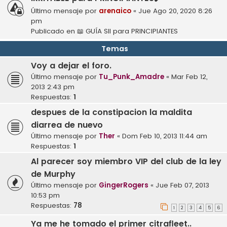
Último mensaje por
arenaico
«
Jue Ago 20, 2020 8:26
pm
Publicado en
📖 GUÍA SII para PRINCIPIANTES
Temas
Voy a dejar el foro.
Último mensaje por
Tu_Punk_Amadre
«
Mar Feb 12,
2013 2:43 pm
Respuestas:
1
despues de la constipacion la maldita
diarrea de nuevo
Último mensaje por
Ther
«
Dom Feb 10, 2013 11:44 am
Respuestas:
1
Al parecer soy miembro VIP del club de la ley
de Murphy
Último mensaje por
GingerRogers
«
Jue Feb 07, 2013
10:53 pm
Respuestas:
78
1
2
3
4
5
6
Ya me he tomado el primer citrafleet..