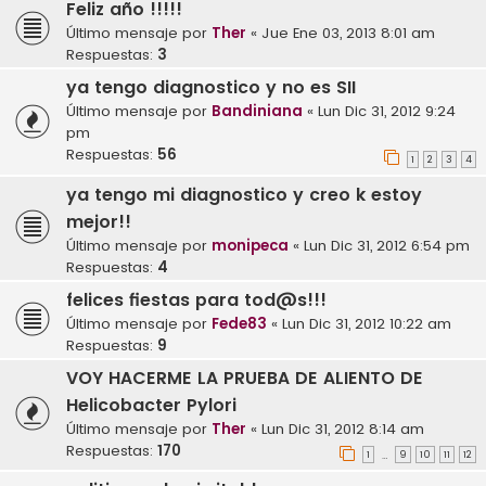
Feliz año !!!!!
Último mensaje por
Ther
«
Jue Ene 03, 2013 8:01 am
Respuestas:
3
ya tengo diagnostico y no es SII
Último mensaje por
Bandiniana
«
Lun Dic 31, 2012 9:24
pm
Respuestas:
56
1
2
3
4
ya tengo mi diagnostico y creo k estoy
mejor!!
Último mensaje por
monipeca
«
Lun Dic 31, 2012 6:54 pm
Respuestas:
4
felices fiestas para tod@s!!!
Último mensaje por
Fede83
«
Lun Dic 31, 2012 10:22 am
Respuestas:
9
VOY HACERME LA PRUEBA DE ALIENTO DE
Helicobacter Pylori
Último mensaje por
Ther
«
Lun Dic 31, 2012 8:14 am
Respuestas:
170
1
9
10
11
12
…