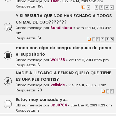
Último mensaje por
Ther
«
Lun Ene 14, 2013 5:58 am
Respuestas:
153
1
8
9
10
11
…
Y SI RESULTA QUE NOS HAN ECHADO A TODOS
UN MAL DE OJO???????
Último mensaje por
Bandiniana
«
Dom Ene 13, 2013 4:12
pm
Respuestas:
61
1
2
3
4
5
moco con algo de sangre despues de poner
el supositorio
Último mensaje por
WOLF38
«
Vie Ene 11, 2013 12:25 pm
Respuestas:
6
NADIE A LLEGADO A PENSAR QUELO QUE TIENE
ES UNA PERITONITIS?
Último mensaje por
Veilside
«
Vie Ene 11, 2013 6:13 am
Respuestas:
29
1
2
Estoy muy cansado ya...
Último mensaje por
SDS0784
«
Jue Ene 10, 2013 11:23 am
Respuestas:
2