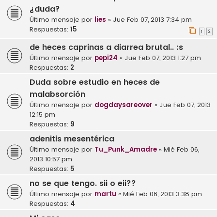
¿duda?
Último mensaje por
lies
«
Jue Feb 07, 2013 7:34 pm
Respuestas:
15
1
2
de heces caprinas a diarrea brutal.. :s
Último mensaje por
pepi24
«
Jue Feb 07, 2013 1:27 pm
Respuestas:
2
Duda sobre estudio en heces de
malabsorción
Último mensaje por
dogdaysareover
«
Jue Feb 07, 2013
12:15 pm
Respuestas:
9
adenitis mesentérica
Último mensaje por
Tu_Punk_Amadre
«
Mié Feb 06,
2013 10:57 pm
Respuestas:
5
no se que tengo. sii o eii??
Último mensaje por
martu
«
Mié Feb 06, 2013 3:38 pm
Respuestas:
4