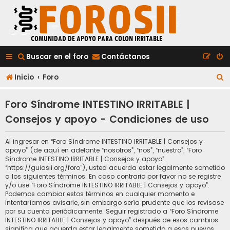
Buscar en el foro
Contáctanos
B
Inicio
Foro
u
Foro Síndrome INTESTINO IRRITABLE |
s
Consejos y apoyo - Condiciones de uso
c
a
Al ingresar en “Foro Síndrome INTESTINO IRRITABLE | Consejos y
apoyo” (de aquí en adelante “nosotros”, “nos”, “nuestro”, “Foro
r
Síndrome INTESTINO IRRITABLE | Consejos y apoyo”,
“https://guiasii.org/foro”), usted acuerda estar legalmente sometido
a los siguientes términos. En caso contrario por favor no se registre
y/o use “Foro Síndrome INTESTINO IRRITABLE | Consejos y apoyo”.
Podemos cambiar estos términos en cualquier momento e
intentaríamos avisarle, sin embargo sería prudente que los revisase
por su cuenta periódicamente. Seguir registrado a “Foro Síndrome
INTESTINO IRRITABLE | Consejos y apoyo” después de esos cambios
significa que acuerda estar legalmente sometido a esos nuevos