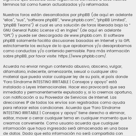
términos tal como fueron actualizados y/o reformados.
Nuestros foros están desarrollados por phpBB (de aquí en adelante
“ellos”, “sus”, “software phpBB”, “www.phpbb.com”, “phpBB Limited”,
“phpBB Teams”) el cual es una solución de foros liberada bajo la “
GNU General Public License v2 en Ingles
” (de aquí en adelante
“GPL”) y puede ser descargada de
www.phpbb.com
. El software
phpBB solamente facilita discusiones basadas en Internet y la GPL
estrictamente los excluye de lo que aprobamos y/o desaprobamos
como conductas y/o contenido permisible. Para más información
sobre phpBB, por favor visite:
https://www.phpbb.com/
.
Acuerda no enviar ningun contenido abusivo, obsceno, vulgar,
difamatorio, indecente, amenazante, sexual o cualquier otro
material que pueda violar cualquier ley de su país, el país donde
“Foro Síndrome INTESTINO IRRITABLE | Consejos y apoyo” está
instalado o Leyes Internacionales. Hacer eso provocará que sea
inmediata y permanentemente expulsado y, si lo creemos oportuno,
con notificación a su Proveedor de Servicios de Internet. Las
direcciones IP de todos los envíos son registradas como ayuda
para reforzar estas condiciones. Acuerda que “Foro Síndrome
INTESTINO IRRITABLE | Consejos y apoyo” tiene derecho a eliminar,
editar, mover o cerrar cualquier tema en cualquier momento que lo
creamos conveniente. Como usuario acuerda que cualquier
información que haya ingresado será almacenada en una base
de datos. Dado que esta información no será compartida con