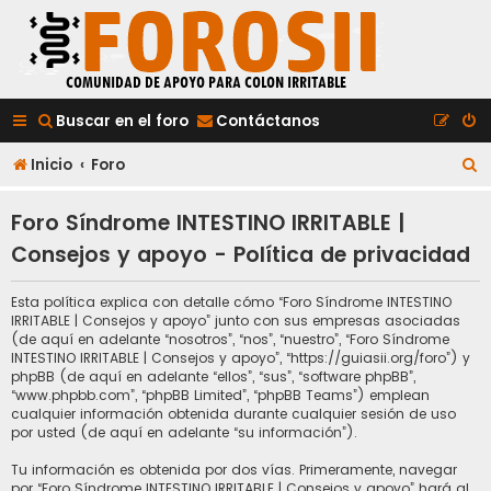
Buscar en el foro
Contáctanos
B
Inicio
Foro
u
Foro Síndrome INTESTINO IRRITABLE |
s
Consejos y apoyo - Política de privacidad
c
a
Esta política explica con detalle cómo “Foro Síndrome INTESTINO
IRRITABLE | Consejos y apoyo” junto con sus empresas asociadas
r
(de aquí en adelante “nosotros”, “nos”, “nuestro”, “Foro Síndrome
INTESTINO IRRITABLE | Consejos y apoyo”, “https://guiasii.org/foro”) y
phpBB (de aquí en adelante “ellos”, “sus”, “software phpBB”,
“www.phpbb.com”, “phpBB Limited”, “phpBB Teams”) emplean
cualquier información obtenida durante cualquier sesión de uso
por usted (de aquí en adelante “su información”).
Tu información es obtenida por dos vías. Primeramente, navegar
por “Foro Síndrome INTESTINO IRRITABLE | Consejos y apoyo” hará al