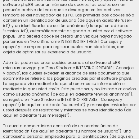
software phpBB crear un número de cookies, las cuales son un
pequeño archivo de texto que se descargan en los archivos
temporales del navegador de su PC. Las primeras dos cookies sólo
contienen un identificador de usuario (de aquí en adelante “user-
id”) y un identificador de sesión anónima (de aquí en adelante
“session-id”), automáticamente asignada a usted por el software
phpBB. Una tercera cookie se creará una vez que haya navegado
por temas en “Foro Síndrome INTESTINO IRRITABLE | Consejos y
apoyo” y se emplea para registrar cuales han sido leídos, con
objeto de optimizar su experiencia de usuario.
Además podemos crear cookies externas al software phpBB
mientras navega por “Foro Síndrome INTESTINO IRRITABLE | Consejos
y apoyo”, las cuales exceden el alcance de este documento que
solamente se refiere a las páginas creadas por el software phpBB.
La segunda vía mediante la que obtenemos su información es
mediante lo que usted envía. Esto puede ser, y no limitado a: envíos
como usuario anónimo (de aquí en adelante “envíos anónimos”),
su registro en “Foro Síndrome INTESTINO IRRITABLE | Consejos y
apoyo” (de aquí en adelante “su cuenta”) y mensajes enviados por
usted después de registrarse y mientras se haya identificado (de
aquí en adelante “sus mensajes”).
Tu cuenta como mínimo constará de un nombre único de
identificación (de aquí en adelante “su nombre de usuario”), una
contraseña personal empleada para la identificación (de aquí en