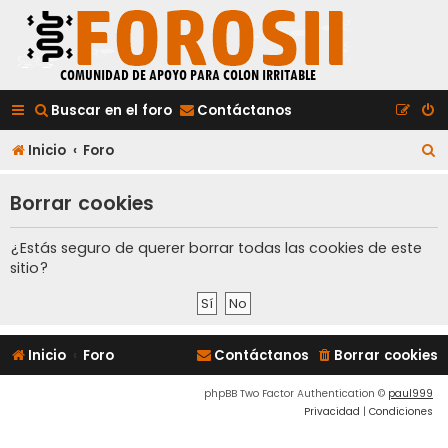
Buscar en el foro
Contáctanos
B
Inicio
Foro
u
Borrar cookies
s
c
¿Estás seguro de querer borrar todas las cookies de este
a
sitio?
r
Inicio
Foro
Contáctanos
Borrar cookies
phpBB Two Factor Authentication ©
paul999
Privacidad
|
Condiciones