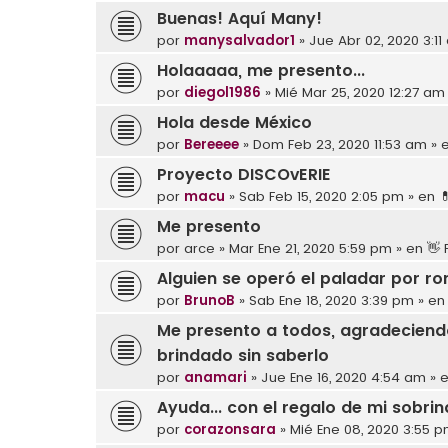
Buenas! Aquí Many!
por
manysalvador1
»
Jue Abr 02, 2020 3:1
Holaaaaa, me presento...
por
diegol1986
»
Mié Mar 25, 2020 12:27 am
Hola desde México
por
Bereeee
»
Dom Feb 23, 2020 11:53 am
» 
Proyecto DISCOvERIE
por
macu
»
Sab Feb 15, 2020 2:05 pm
» en

Me presento
por
arce
»
Mar Ene 21, 2020 5:59 pm
» en
👋
Alguien se operó el paladar por r
por
BrunoB
»
Sab Ene 18, 2020 3:39 pm
» e
Me presento a todos, agradecien
brindado sin saberlo
por
anamari
»
Jue Ene 16, 2020 4:54 am
» 
Ayuda... con el regalo de mi sobr
por
corazonsara
»
Mié Ene 08, 2020 3:55 