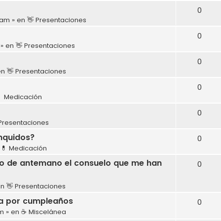
0
1 am
» en
👋 Presentaciones
0
» en
👋 Presentaciones
0
en
👋 Presentaciones
0
 Medicación
0
 Presentaciones
onquidos?
0
n
💊 Medicación
do de antemano el consuelo que me han
0
en
👋 Presentaciones
ina por cumpleaños
0
pm
» en
☕ Miscelánea