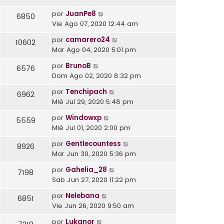
por
JuanPe8
6850
Vie Ago 07, 2020 12:44 am
por
camarero24
10602
Mar Ago 04, 2020 5:01 pm
por
BrunoB
6576
Dom Ago 02, 2020 8:32 pm
por
Tenchipach
6962
Mié Jul 29, 2020 5:48 pm
por
Windowxp
5559
Mié Jul 01, 2020 2:00 pm
por
Gentlecountess
8926
Mar Jun 30, 2020 5:36 pm
por
Gahelia_28
7198
Sab Jun 27, 2020 11:22 pm
por
Nelebana
6851
Vie Jun 26, 2020 9:50 am
por
Lukanor