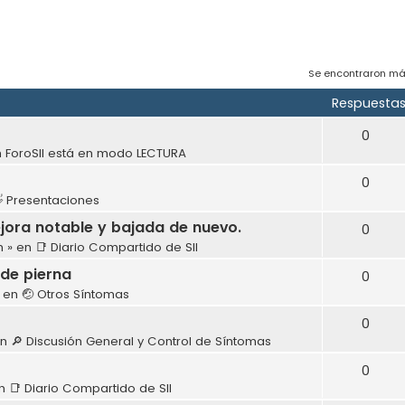
Se encontraron má
Respuesta
0
n
ForoSII está en modo LECTURA
0
 Presentaciones
ejora notable y bajada de nuevo.
0
m
» en
📑 Diario Compartido de SII
r de pierna
0
 en
🤕 Otros Síntomas
0
en
🔎 Discusión General y Control de Síntomas
0
en
📑 Diario Compartido de SII