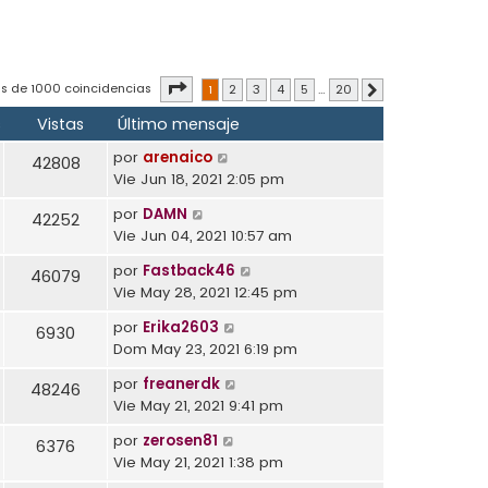
Página
1
de
20
s de 1000 coincidencias
1
2
3
4
5
…
20
Siguiente
s
Vistas
Último mensaje
por
arenaico
42808
Vie Jun 18, 2021 2:05 pm
por
DAMN
42252
Vie Jun 04, 2021 10:57 am
por
Fastback46
46079
Vie May 28, 2021 12:45 pm
por
Erika2603
6930
Dom May 23, 2021 6:19 pm
por
freanerdk
48246
Vie May 21, 2021 9:41 pm
por
zerosen81
6376
Vie May 21, 2021 1:38 pm