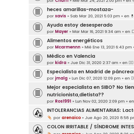
por
Churri
»
Mié Mar 24, 2021 2:00 pm
» en
heces amarillas-mostaza-
por
xavis
»
Sab Mar 20, 2021 5:03 pm
» en

Ayuda estoy desesperado
por
Mayer
»
Mar Mar 16, 2021 9:34 am
» en

Alimentos energéticos
por
Mcarmennn
»
Mié Ene 13, 2021 6:43 pm
Médico en Valencia
por
kidra
»
Jue Dic 31, 2020 2:37 am
» en
👩
Especialista en Madrid de páncrea
por
jmalg
»
Lun Dic 07, 2020 12:09 pm
» en

Mejor especialista en SIBO? No tie
nutricionista,dietista??
por
Ros1991
»
Lun Nov 02, 2020 2:09 pm
» e
INTOLERANCIAS ALIMENTARIAS: Lacto
por
arenaico
»
Jue Ago 20, 2020 8:58 
COLON IRRITABLE / SÍNDROME INTES