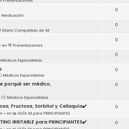
👋 Presentaciones
0
 Medicación
0
 Diario Compartido de SII
0
» en
👋 Presentaciones
0
‍⚕️ Médicos Especialistas
s
0
‍⚕️ Médicos Especialistas
ne porqué ser médico,
0
n
👩‍⚕️ Médicos Especialistas
sa, Fructosa, Sorbitol y Celiaquía✔️
0
pm
» en
📖 GUÍA SII para PRINCIPIANTES
TINO IRRITABLE para PRINCIPIANTES✔️
0