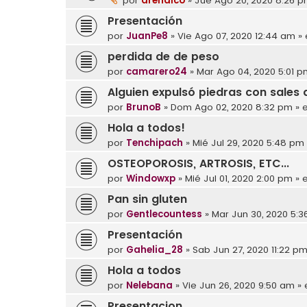
por
arenaico
»
Jue Ago 20, 2020 8:26 
Presentación
por
JuanPe8
»
Vie Ago 07, 2020 12:44 am
»
perdida de de peso
por
camarero24
»
Mar Ago 04, 2020 5:01 p
Alguien expulsó piedras con sales
por
BrunoB
»
Dom Ago 02, 2020 8:32 pm
» 
Hola a todos!
por
Tenchipach
»
Mié Jul 29, 2020 5:48 pm
OSTEOPOROSIS, ARTROSIS, ETC...
por
Windowxp
»
Mié Jul 01, 2020 2:00 pm
» 
Pan sin gluten
por
Gentlecountess
»
Mar Jun 30, 2020 5:
Presentación
por
Gahelia_28
»
Sab Jun 27, 2020 11:22 p
Hola a todos
por
Nelebana
»
Vie Jun 26, 2020 9:50 am
» 
Presentacion