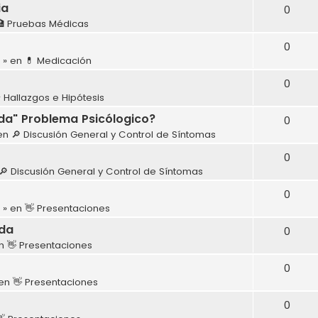
ia
0
🏥 Pruebas Médicas
0
» en
💊 Medicación
0
 Hallazgos e Hipótesis
ada" Problema Psicólogico?
0
en
🔎 Discusión General y Control de Síntomas
0
🔎 Discusión General y Control de Síntomas
0
» en
👋 Presentaciones
uda
0
en
👋 Presentaciones
0
 en
👋 Presentaciones
0