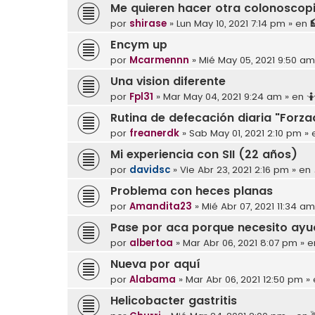
Me quieren hacer otra colonoscop
por
shirase
»
Lun May 10, 2021 7:14 pm
» en
Encym up
por
Mcarmennn
»
Mié May 05, 2021 9:50 am
Una vision diferente
por
Fpl31
»
Mar May 04, 2021 9:24 am
» en

Rutina de defecación diaria "Forz
por
freanerdk
»
Sab May 01, 2021 2:10 pm
» 
Mi experiencia con SII (22 años)
por
davidsc
»
Vie Abr 23, 2021 2:16 pm
» en
Problema con heces planas
por
Amandita23
»
Mié Abr 07, 2021 11:34 am
Pase por aca porque necesito ay
por
albertoa
»
Mar Abr 06, 2021 8:07 pm
» 
Nueva por aquí
por
Alabama
»
Mar Abr 06, 2021 12:50 pm
»
Helicobacter gastritis