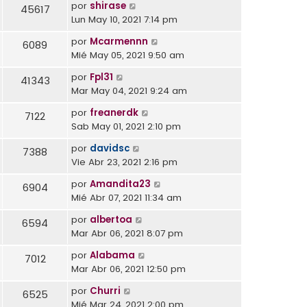
por
shirase
45617
Lun May 10, 2021 7:14 pm
por
Mcarmennn
6089
Mié May 05, 2021 9:50 am
por
Fpl31
41343
Mar May 04, 2021 9:24 am
por
freanerdk
7122
Sab May 01, 2021 2:10 pm
por
davidsc
7388
Vie Abr 23, 2021 2:16 pm
por
Amandita23
6904
Mié Abr 07, 2021 11:34 am
por
albertoa
6594
Mar Abr 06, 2021 8:07 pm
por
Alabama
7012
Mar Abr 06, 2021 12:50 pm
por
Churri
6525
Mié Mar 24, 2021 2:00 pm