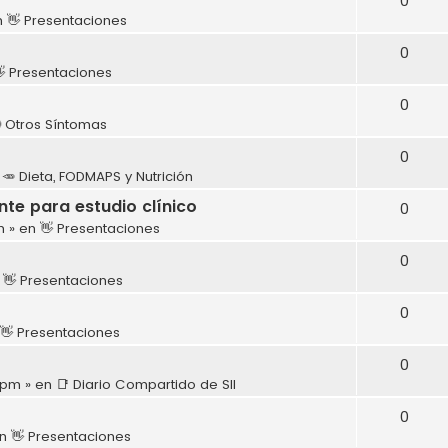
0
n
👋 Presentaciones
0
 Presentaciones
0
 Otros Síntomas
0
n
🥕 Dieta, FODMAPS y Nutrición
te para estudio clínico
0
m
» en
👋 Presentaciones
0
n
👋 Presentaciones
0
👋 Presentaciones
0
8 pm
» en
📑 Diario Compartido de SII
0
en
👋 Presentaciones