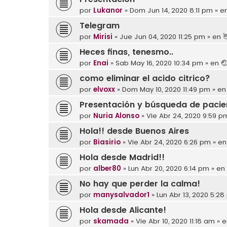
por
Lukanor
»
Dom Jun 14, 2020 8:11 pm
» e
Telegram
por
Mirisi
»
Jue Jun 04, 2020 11:25 pm
» en

Heces finas, tenesmo..
por
Enai
»
Sab May 16, 2020 10:34 pm
» en

como eliminar el acido citrico?
por
elvoxx
»
Dom May 10, 2020 11:49 pm
» e
Presentación y búsqueda de pacien
por
Nuria Alonso
»
Vie Abr 24, 2020 9:59 p
Hola!! desde Buenos Aires
por
Biasirio
»
Vie Abr 24, 2020 6:26 pm
» e
Hola desde Madrid!!
por
alber80
»
Lun Abr 20, 2020 6:14 pm
» en
No hay que perder la calma!
por
manysalvador1
»
Lun Abr 13, 2020 5:2
Hola desde Alicante!
por
skamada
»
Vie Abr 10, 2020 11:18 am
» 