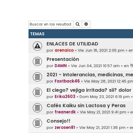
Buscar
Búsqueda avanzada
TEMAS
ENLACES DE UTILIDAD
por
arenaico
»
Vie Jun 18, 2021 2:05 pm
» e
Presentación
por
DAMN
»
Vie Jun 04, 2021 10:57 am
» en

2021 - Intolerancias, medicinas, m
por
Fastback46
»
Vie May 28, 2021 12:45 p
El ciego? vejiga irritada? sii? dolo
por
Erika2603
»
Dom May 23, 2021 6:19 pm
»
Cafés Kaiku sin Lactosa y Peras
por
freanerdk
»
Vie May 21, 2021 9:41 pm
» 
Consejo!!
por
zerosen81
»
Vie May 21, 2021 1:38 pm
» 