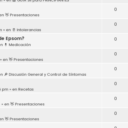
pm
» en
📖 GUÍA SII para PRINCIPIANTES
0
 en
👋 Presentaciones
0
m
» en
🥛 Intolerancias
 de Epsom?
0
en
💊 Medicación
0
» en
👋 Presentaciones
0
en
🔎 Discusión General y Control de Síntomas
0
36 pm
» en
Recetas
0
m
» en
👋 Presentaciones
0
en
👋 Presentaciones