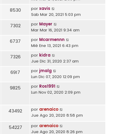
por
xavis
8530
Sab Mar 20, 2021 5:03 pm
por
Mayer
7302
Mar Mar 16, 2021 9:34 am
por
Mcarmennn
6737
Mié Ene 13, 2021 6:43 pm
por
kidra
7326
Jue Dic 31, 2020 2:37 am
por
jmalg
6917
Lun Dic 07, 2020 12:09 pm
por
Ros1991
9825
Lun Nov 02, 2020 2:09 pm
por
arenaico
43492
Jue Ago 20, 2020 8:58 pm
por
arenaico
54227
Jue Ago 20, 2020 8:26 pm