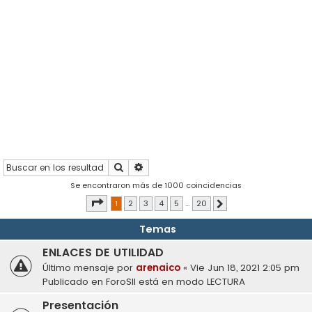
Buscar
Búsqueda avanzada
Se encontraron más de 1000 coincidencias
Página
1
de
20
1
2
3
4
5
…
20
Siguiente
Temas
ENLACES DE UTILIDAD
Último mensaje por
arenaico
«
Vie Jun 18, 2021 2:05 pm
Publicado en
ForoSII está en modo LECTURA
Presentación