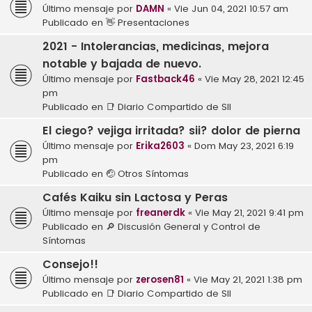
Último mensaje por
DAMN
«
Vie Jun 04, 2021 10:57 am
Publicado en
👋 Presentaciones
2021 - Intolerancias, medicinas, mejora
notable y bajada de nuevo.
Último mensaje por
Fastback46
«
Vie May 28, 2021 12:45
pm
Publicado en
📑 Diario Compartido de SII
El ciego? vejiga irritada? sii? dolor de pierna
Último mensaje por
Erika2603
«
Dom May 23, 2021 6:19
pm
Publicado en
🤕 Otros Síntomas
Cafés Kaiku sin Lactosa y Peras
Último mensaje por
freanerdk
«
Vie May 21, 2021 9:41 pm
Publicado en
🔎 Discusión General y Control de
Síntomas
Consejo!!
Último mensaje por
zerosen81
«
Vie May 21, 2021 1:38 pm
Publicado en
📑 Diario Compartido de SII