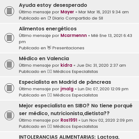
Ayuda estoy desesperado
Último mensaje por
Mayer
«
Mar Mar 16, 2021 9:34 am
Publicado en
📑 Diario Compartido de SII
Alimentos energéticos
Último mensaje por
Mcarmennn
«
Mié Ene 13, 2021 6:43
pm
Publicado en
👋 Presentaciones
Médico en Valencia
Último mensaje por
kidra
«
Jue Dic 31, 2020 2:37 am
Publicado en
👩‍⚕️ Médicos Especialistas
Especialista en Madrid de páncreas
Último mensaje por
jmalg
«
Lun Dic 07, 2020 12:09 pm
Publicado en
👩‍⚕️ Médicos Especialistas
Mejor especialista en SIBO? No tiene porqué
ser médico, nutricionista,dietista??
Último mensaje por
Ros1991
«
Lun Nov 02, 2020 2:09 pm
Publicado en
👩‍⚕️ Médicos Especialistas
INTOLERANCIAS ALIMENTARIAS: Lactosa,