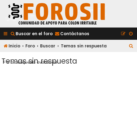
Buscar en el foro
Contáctanos
B
Inicio
Foro
Buscar
Temas sin respuesta
u
Temas sin respuesta
Ir a búsqueda avanzada
s
c
a
r