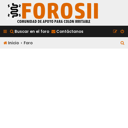
Buscar en el foro
Contáctanos
B
Inicio
Foro
u
s
c
a
r