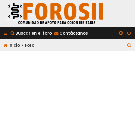
Buscar en el foro
Contáctanos
B
Inicio
Foro
u
s
c
a
r